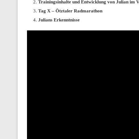
Trainingsinhalte und Entwicklung von Julian im 
Tag X – Ötztaler Radmarathon
Julians Erkenntnisse