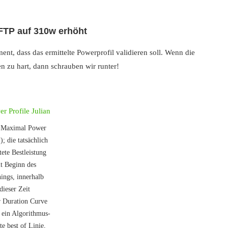
FTP auf 310w erhöht
nt, dass das ermittelte Powerprofil validieren soll. Wenn die
en zu hart, dann schrauben wir runter!
 Maximal Power
 die tatsächlich
tete Bestleistung
it Beginn des
nings, innerhalb
dieser Zeit
 Duration Curve
 ein Algorithmus-
te best of Linie,