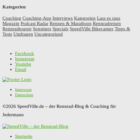
Kategorien
Coaching
Coaching-App
Interviews
Kategorien
Lass es raus
Magazin
Podcast Radar
Rennen & Marathons
Rennradreisen
Rennradtouren
Sonstiges
Specials
SpeedVille Bikecamps
Tipps &
Tests
Umfragen
Uncategorized
Facebook
Instagram
Youtube
Email
Impressum
Datenschutz
©2026 SpeedVille.de – der Rennrad-Blog & Coaching für
Jedermann
Startseite