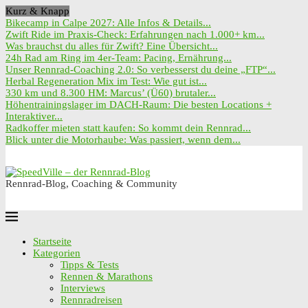
Kurz & Knapp
Bikecamp in Calpe 2027: Alle Infos & Details...
Zwift Ride im Praxis-Check: Erfahrungen nach 1.000+ km...
Was brauchst du alles für Zwift? Eine Übersicht...
24h Rad am Ring im 4er-Team: Pacing, Ernährung...
Unser Rennrad-Coaching 2.0: So verbesserst du deine „FTP“...
Herbal Regeneration Mix im Test: Wie gut ist...
330 km und 8.300 HM: Marcus’ (Ü60) brutaler...
Höhentrainingslager im DACH-Raum: Die besten Locations +
Interaktiver...
Radkoffer mieten statt kaufen: So kommt dein Rennrad...
Blick unter die Motorhaube: Was passiert, wenn dem...
Rennrad-Blog, Coaching & Community
Startseite
Kategorien
Tipps & Tests
Rennen & Marathons
Interviews
Rennradreisen