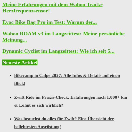
Meine Erfahrungen mit dem Wahoo Trackr
Herzfrequenzsensor!
Evoc Bike Bag Pro im Test: Warum der...
Wahoo ROAM v3 im Langzeittest: Meine persönliche
Meinung...
Dynamic Cyclist im Langzeittest: Wie ich seit 5...
Neueste Artikel
Bikecamp in Calpe 2027: Alle Infos & Details auf einen
Blick!
Zwift Ride im Praxis-Check: Erfahrungen nach 1.000+ km
& Lohnt es sich wirklich?
Was brauchst du alles für Zwift? Eine Übersicht der
beliebtesten Ausrüstung!