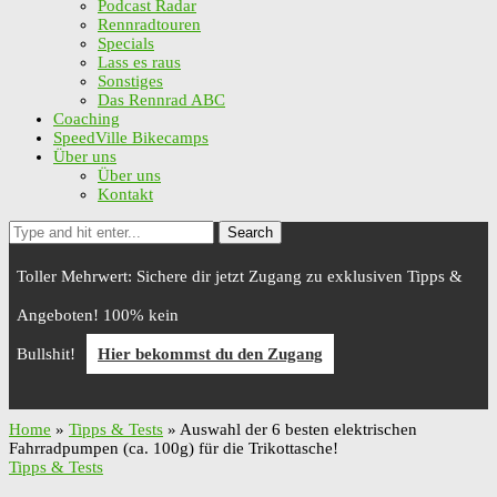
Podcast Radar
Rennradtouren
Specials
Lass es raus
Sonstiges
Das Rennrad ABC
Coaching
SpeedVille Bikecamps
Über uns
Über uns
Kontakt
Search
Toller Mehrwert: Sichere dir jetzt Zugang zu exklusiven Tipps &
Angeboten! 100% kein
Bullshit!
Hier bekommst du den Zugang
Home
»
Tipps & Tests
»
Auswahl der 6 besten elektrischen
Fahrradpumpen (ca. 100g) für die Trikottasche!
Tipps & Tests