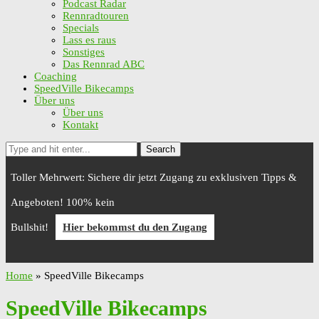
Podcast Radar
Rennradtouren
Specials
Lass es raus
Sonstiges
Das Rennrad ABC
Coaching
SpeedVille Bikecamps
Über uns
Über uns
Kontakt
Search
Toller Mehrwert: Sichere dir jetzt Zugang zu exklusiven Tipps &
Angeboten! 100% kein
Bullshit!
Hier bekommst du den Zugang
Home
»
SpeedVille Bikecamps
SpeedVille Bikecamps