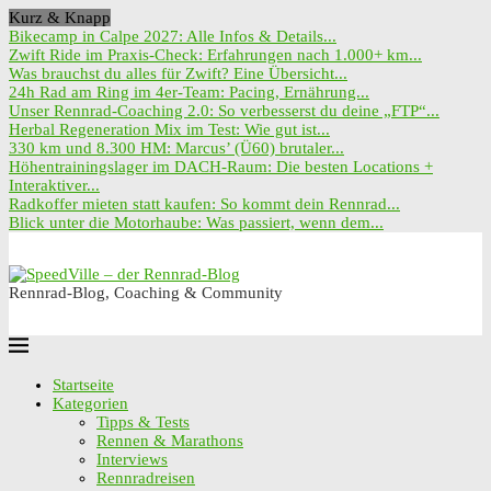
Kurz & Knapp
Bikecamp in Calpe 2027: Alle Infos & Details...
Zwift Ride im Praxis-Check: Erfahrungen nach 1.000+ km...
Was brauchst du alles für Zwift? Eine Übersicht...
24h Rad am Ring im 4er-Team: Pacing, Ernährung...
Unser Rennrad-Coaching 2.0: So verbesserst du deine „FTP“...
Herbal Regeneration Mix im Test: Wie gut ist...
330 km und 8.300 HM: Marcus’ (Ü60) brutaler...
Höhentrainingslager im DACH-Raum: Die besten Locations +
Interaktiver...
Radkoffer mieten statt kaufen: So kommt dein Rennrad...
Blick unter die Motorhaube: Was passiert, wenn dem...
Rennrad-Blog, Coaching & Community
Startseite
Kategorien
Tipps & Tests
Rennen & Marathons
Interviews
Rennradreisen