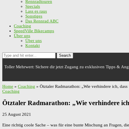
Rennradtouren
Specials
Lass es raus
Sonstiges
Das Rennrad ABC
Coaching
SpeedVille Bikecamps
Über uns
Über uns
Kontakt
Search
Toller Mehrwert: Sichere dir jetzt Zugang zu exklusiven Tipps & An
Home
»
Coaching
»
Ötztaler Radmarathon: „Wie verhindere ich, das
Coaching
Ötztaler Radmarathon: „Wie verhindere ic
25 August 2021
Eine richtig coole Sache – was für eine bunte Mischung an Fragen, d