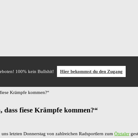
geboten! 100% kein Bullshit!
Hier bekommst du den Zugang
s fiese Krämpfe kommen?“
h, dass fiese Krämpfe kommen?“
ie uns letzten Donnerstag von zahlreichen Radsportlern zum
Ötztaler
gest