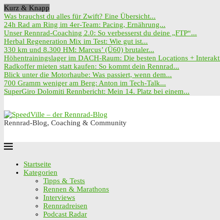
Kurz & Knapp
Was brauchst du alles für Zwift? Eine Übersicht...
24h Rad am Ring im 4er-Team: Pacing, Ernährung...
Unser Rennrad-Coaching 2.0: So verbesserst du deine „FTP“...
Herbal Regeneration Mix im Test: Wie gut ist...
330 km und 8.300 HM: Marcus’ (Ü60) brutaler...
Höhentrainingslager im DACH-Raum: Die besten Locations + Interakti
Radkoffer mieten statt kaufen: So kommt dein Rennrad...
Blick unter die Motorhaube: Was passiert, wenn dem...
700 Gramm weniger am Berg: Anton im Tech-Talk...
SuperGiro Dolomiti Rennbericht: Mein 14. Platz bei einem...
Rennrad-Blog, Coaching & Community
Startseite
Kategorien
Tipps & Tests
Rennen & Marathons
Interviews
Rennradreisen
Podcast Radar