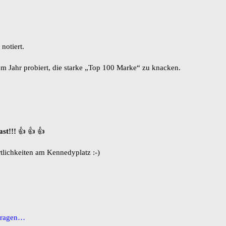
notiert.
em Jahr probiert, die starke „Top 100 Marke“ zu knacken.
st!!!
👍 👍 👍
Örtlichkeiten am Kennedyplatz :-)
 Fragen…