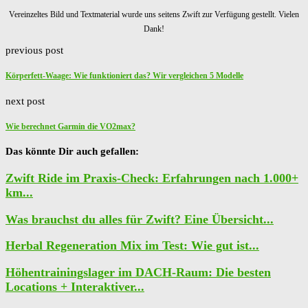
Vereinzeltes Bild und Textmaterial wurde uns seitens Zwift zur Verfügung gestellt. Vielen
Dank!
previous post
Körperfett-Waage: Wie funktioniert das? Wir vergleichen 5 Modelle
next post
Wie berechnet Garmin die VO2max?
Das könnte Dir auch gefallen:
Zwift Ride im Praxis-Check: Erfahrungen nach 1.000+
km...
Was brauchst du alles für Zwift? Eine Übersicht...
Herbal Regeneration Mix im Test: Wie gut ist...
Höhentrainingslager im DACH-Raum: Die besten
Locations + Interaktiver...