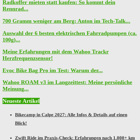
Radkoffer mieten statt kaufen: So kommt dein
Rennrad...
700 Gramm weniger am Berg: Anton im Tech-Talk...
Auswahl der 6 besten elektrischen Fahrradpumpen (ca.
100g)...
Meine Erfahrungen mit dem Wahoo Trackr
Herzfrequenzsensor!
Evoc Bike Bag Pro im Test: Warum der...
Wahoo ROAM v3 im Langzeittest: Meine persönliche
Meinung...
Neueste Artikel
Bikecamp in Calpe 2027: Alle Infos & Details auf einen
Blick!
Zwift Ride im Praxis-Check: Erfahrungen nach 1.000+ km