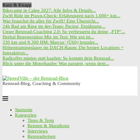
Kurz & Knapp
Bikecamp in Calpe 2027: Alle Infos & Details...
Zwift Ride im Praxis-Check: Erfahrungen nach 1.000+ km...
Was brauchst du alles für Zwift? Eine Übersicht...
24h Rad am Ring im 4er-Team: Pacing, Ernährung...
Unser Rennrad-Coaching 2.0: So verbesserst du deine „FTP“...
Herbal Regeneration Mix im Test: Wie gut ist...
330 km und 8.300 HM: Marcus’ (Ü60) brutaler...
Höhentrainingslager im DACH-Raum: Die besten Locations +
Interaktiver...
Radkoffer mieten statt kaufen: So kommt dein Rennrad...
Blick unter die Motorhaube: Was passiert, wenn dem...
Rennrad-Blog, Coaching & Community
Startseite
Kategorien
Tipps & Tests
Rennen & Marathons
Interviews
Rennradreisen