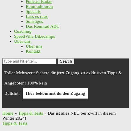
Podcast Radar
Rennradtouren
Specials
Lass es raus
Sonstiges
Das Rennrad ABC
Coaching
SpeedVille Bikecamps
Über uns
Über uns
Kontakt
Search
Toller Mehrwert: Sichere dir jetzt Zugang zu exklusiven Tipps &
Angeboten! 100% kein
Bullshit!
Hier bekommst du den Zugang
Home
»
Tipps & Tests
»
Das ist alles NEU bei Zwift in diesem
Winter 2024!
Tipps & Tests