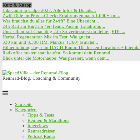
Kurz & Knapp
Bikecamp in Calpe 2027: Alle Infos & Details...
Zwift Ride im Praxis-Check: Erfahrungen nach 1.000+ km...
Was brauchst du alles für Zwift? Eine Übersicht...
24h Rad am Ring im 4er-Team: Pacing, Ernährung...
Unser Rennrad-Coaching 2.0: So verbesserst du deine „FTP“...
Herbal Regeneration Mix im Test: Wie gut ist...
330 km und 8.300 HM: Marcus’ (Ü60) brutaler...
Höhentrainingslager im DACH-Raum: Die besten Locations + Interakti
Radkoffer mieten statt kaufen: So kommt dein Rennrad...
Blick unter die Motorhaube: Was passiert, wenn dem...
Rennrad-Blog, Coaching & Community
Startseite
Kategorien
Tipps & Tests
Rennen & Marathons
Interviews
Rennradreisen
Podcast Radar