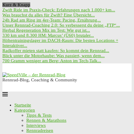
Kurz & Knapp
Zwift Ride im Praxis-Check: Erfahrungen nach 1.000+ km...
Was brauchst du alles für Zwift? Eine Übersicht...
24h Rad am Ring im 4er-Team: Pacing, Ernährung...
Unser Rennrad-Coaching 2.0: So verbesserst du deine „FTP“...
Herbal Regeneration Mix im Test: Wie gut ist...
330 km und 8.300 HM: Marcus’ (Ü60) brutaler...
Höhentrainingslager im DACH-Raum: Die besten Locations +
Interaktiver...
Radkoffer mieten statt kaufen: So kommt dein Rennrad...
Blick unter die Motorhaube: Was passiert, wenn dem...
700 Gramm weniger am Berg: Anton im Tech-Talk...
Rennrad-Blog, Coaching & Community
Startseite
Kategorien
Tipps & Tests
Rennen & Marathons
Interviews
Rennradreisen