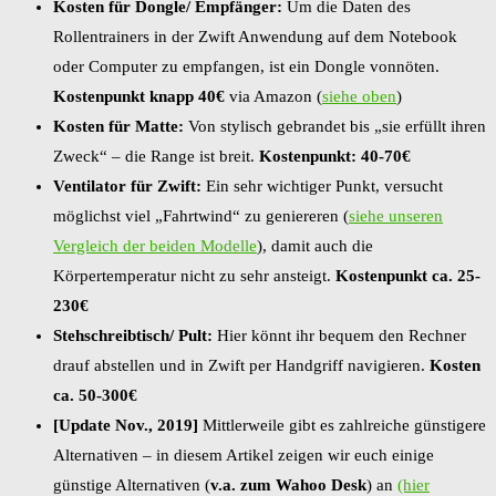
Kosten für Dongle/ Empfänger:
Um die Daten des
Rollentrainers in der Zwift Anwendung auf dem Notebook
oder Computer zu empfangen, ist ein Dongle vonnöten.
Kostenpunkt knapp 40€
via Amazon (
siehe oben
)
Kosten für Matte:
Von stylisch gebrandet bis „sie erfüllt ihren
Zweck“ – die Range ist breit.
Kostenpunkt: 40-70€
Ventilator für Zwift:
Ein sehr wichtiger Punkt, versucht
möglichst viel „Fahrtwind“ zu geniereren (
siehe unseren
Vergleich der beiden Modelle
), damit auch die
Körpertemperatur nicht zu sehr ansteigt.
Kostenpunkt ca. 25-
230€
Stehschreibtisch/ Pult:
Hier könnt ihr bequem den Rechner
drauf abstellen und in Zwift per Handgriff navigieren.
Kosten
ca. 50-300€
[Update Nov., 2019]
Mittlerweile gibt es zahlreiche günstigere
Alternativen – in diesem Artikel zeigen wir euch einige
günstige Alternativen (
v.a. zum Wahoo Desk
) an
(hier