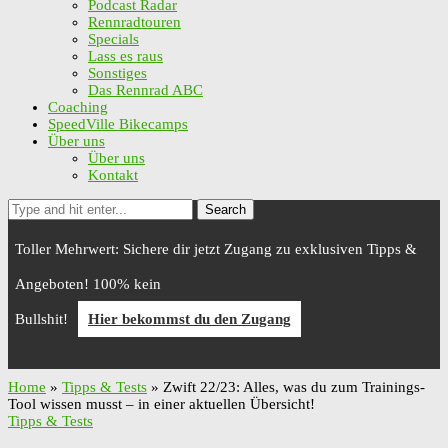
Podcast Radar
Rennradtouren
Specials
Lass es raus
Sonstiges
Das Rennrad ABC
Coaching
SpeedVille Bikecamps
Über uns
Über uns
Kontakt
Search
Toller Mehrwert: Sichere dir jetzt Zugang zu exklusiven Tipps &
Angeboten! 100% kein
Bullshit!
Hier bekommst du den Zugang
Home
»
Tipps & Tests
»
Zwift 22/23: Alles, was du zum Trainings-
Tool wissen musst – in einer aktuellen Übersicht!
Tipps & Tests