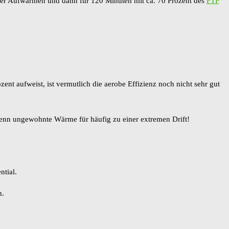
cker Aufwärmen und dann für 120 Minuten mit ca. 70 Prozent des
FTP
nt aufweist, ist vermutlich die aerobe Effizienz noch nicht sehr gut
 denn ungewohnte Wärme für häufig zu einer extremen Drift!
ntial.
m.