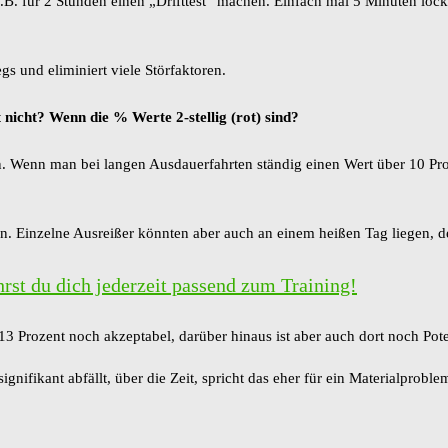
z.B. für 2 Stunden einen „Drifttest“ machen. Einfach mal 5 Minuten lo
gs und eliminiert viele Störfaktoren.
nicht? Wenn die % Werte 2-stellig (rot) sind?
. Wenn man bei langen Ausdauerfahrten ständig einen Wert über 10 Proze
ein. Einzelne Ausreißer könnten aber auch an einem heißen Tag liegen,
st du dich jederzeit passend zum Training!
3 Prozent noch akzeptabel, darüber hinaus ist aber auch dort noch Pote
ignifikant abfällt, über die Zeit, spricht das eher für ein Materialproble