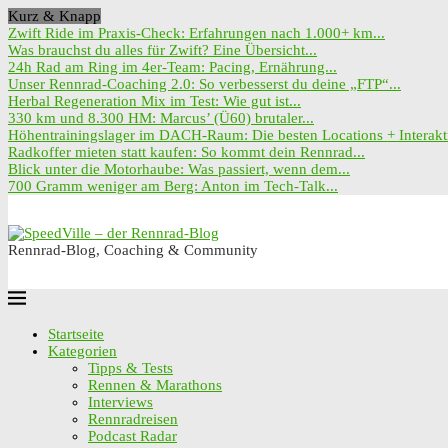
Kurz & Knapp
Zwift Ride im Praxis-Check: Erfahrungen nach 1.000+ km...
Was brauchst du alles für Zwift? Eine Übersicht...
24h Rad am Ring im 4er-Team: Pacing, Ernährung...
Unser Rennrad-Coaching 2.0: So verbesserst du deine „FTP“...
Herbal Regeneration Mix im Test: Wie gut ist...
330 km und 8.300 HM: Marcus’ (Ü60) brutaler...
Höhentrainingslager im DACH-Raum: Die besten Locations + Interakti
Radkoffer mieten statt kaufen: So kommt dein Rennrad...
Blick unter die Motorhaube: Was passiert, wenn dem...
700 Gramm weniger am Berg: Anton im Tech-Talk...
Rennrad-Blog, Coaching & Community
Startseite
Kategorien
Tipps & Tests
Rennen & Marathons
Interviews
Rennradreisen
Podcast Radar