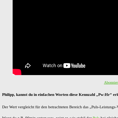
Abonniere
Philipp, kannst du in einfachen Worten diese Kennzahl „Pw:Hr“ er
Der Wert vergleicht für den betrachteten Bereich das „Puls-Leistungs-V
Warst du z.B. 90min unterwegs, zeigt er, wie stabil der
Puls
bei gleich