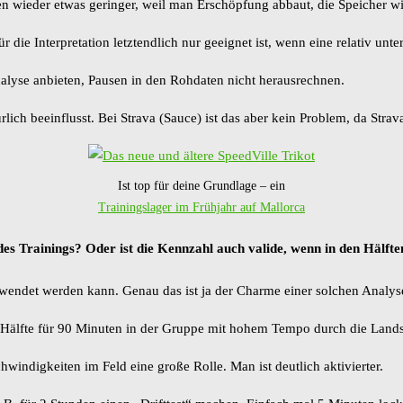
leten wieder etwas geringer, weil man Erschöpfung abbaut, die Speicher w
die Interpretation letztendlich nur geeignet ist, wenn eine relativ unte
Analyse anbieten, Pausen in den Rohdaten nicht herausrechnen.
ch beeinflusst. Bei Strava (Sauce) ist das aber kein Problem, da Strava
Ist top für deine Grundlage – ein
Trainingslager im Frühjahr auf Mallorca
des Trainings? Oder ist die Kennzahl auch valide, wenn in den Hälft
ewendet werden kann. Genau das ist ja der Charme einer solchen Analys
Hälfte für 90 Minuten in der Gruppe mit hohem Tempo durch die Landscha
windigkeiten im Feld eine große Rolle. Man ist deutlich aktivierter.