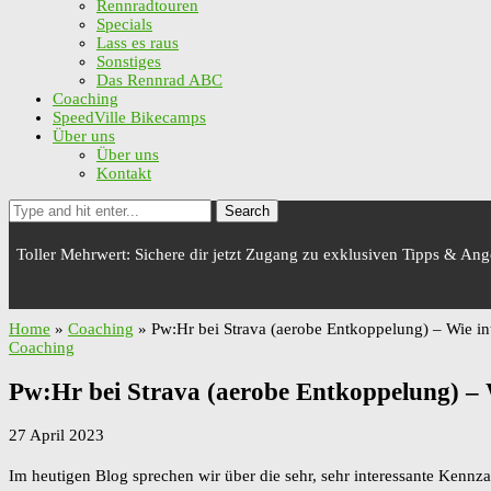
Rennradtouren
Specials
Lass es raus
Sonstiges
Das Rennrad ABC
Coaching
SpeedVille Bikecamps
Über uns
Über uns
Kontakt
Search
Toller Mehrwert: Sichere dir jetzt Zugang zu exklusiven Tipps & An
Home
»
Coaching
»
Pw:Hr bei Strava (aerobe Entkoppelung) – Wie int
Coaching
Pw:Hr bei Strava (aerobe Entkoppelung) – W
27 April 2023
Im heutigen Blog sprechen wir über die sehr, sehr interessante Kennz