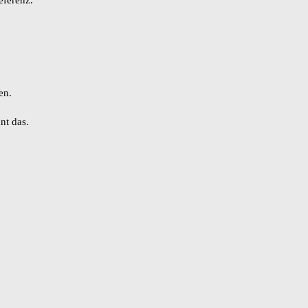
en.
nnt das.