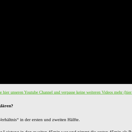
 hier unseren Youtube Channel und verpasse keine weiteren Videos mehr (hier
klären?
erhältnis“ in der ersten und zweiten Hälfte.
er Leistung in den zweiten 45min war und nimmt die ersten 45min als R