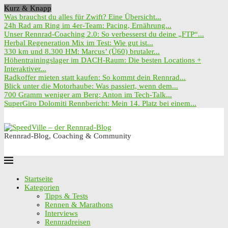
Kurz & Knapp
Was brauchst du alles für Zwift? Eine Übersicht...
24h Rad am Ring im 4er-Team: Pacing, Ernährung...
Unser Rennrad-Coaching 2.0: So verbesserst du deine „FTP“...
Herbal Regeneration Mix im Test: Wie gut ist...
330 km und 8.300 HM: Marcus’ (Ü60) brutaler...
Höhentrainingslager im DACH-Raum: Die besten Locations +
Interaktiver...
Radkoffer mieten statt kaufen: So kommt dein Rennrad...
Blick unter die Motorhaube: Was passiert, wenn dem...
700 Gramm weniger am Berg: Anton im Tech-Talk...
SuperGiro Dolomiti Rennbericht: Mein 14. Platz bei einem...
Rennrad-Blog, Coaching & Community
Startseite
Kategorien
Tipps & Tests
Rennen & Marathons
Interviews
Rennradreisen