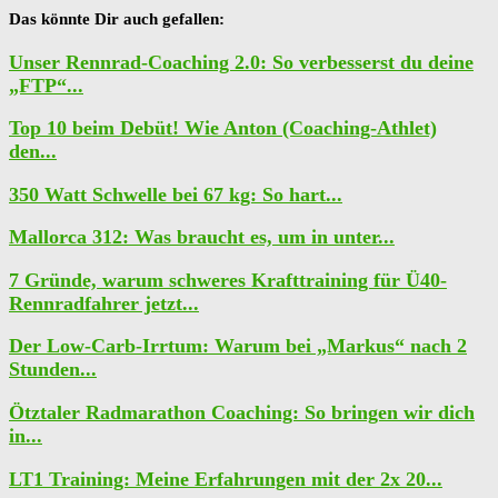
Das könnte Dir auch gefallen:
Unser Rennrad-Coaching 2.0: So verbesserst du deine
„FTP“...
Top 10 beim Debüt! Wie Anton (Coaching-Athlet)
den...
350 Watt Schwelle bei 67 kg: So hart...
Mallorca 312: Was braucht es, um in unter...
7 Gründe, warum schweres Krafttraining für Ü40-
Rennradfahrer jetzt...
Der Low-Carb-Irrtum: Warum bei „Markus“ nach 2
Stunden...
Ötztaler Radmarathon Coaching: So bringen wir dich
in...
LT1 Training: Meine Erfahrungen mit der 2x 20...