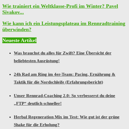
Wie trainiert ein Weltklasse-Profi im Winter? Pavel
Sivakov...
Wie kann ich ein Leistungsplateau im Rennradtraining
überwinden?
Neueste Artikel
Was brauchst du alles für Zwift? Eine Übersicht der
beliebtesten Ausrüstung!
24h Rad am Ring im 4er-Team: Pacing, Ernährung &
Taktik für die Nordschleife (Erfahrungsbericht)
Unser Rennrad-Coaching 2.0: So verbesserst du deine
„FTP“ deutlich schneller!
Herbal Regeneration Mix im Test: Wie gut ist der grüne
Shake für die Erholung?