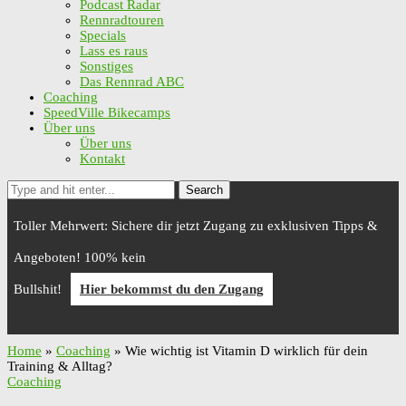
Podcast Radar
Rennradtouren
Specials
Lass es raus
Sonstiges
Das Rennrad ABC
Coaching
SpeedVille Bikecamps
Über uns
Über uns
Kontakt
Search
Toller Mehrwert: Sichere dir jetzt Zugang zu exklusiven Tipps &
Angeboten! 100% kein
Bullshit!
Hier bekommst du den Zugang
Home
»
Coaching
»
Wie wichtig ist Vitamin D wirklich für dein
Training & Alltag?
Coaching