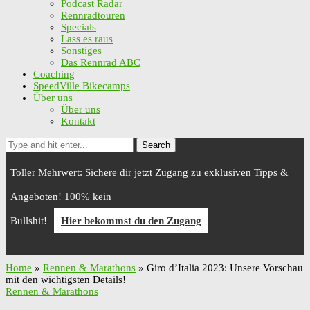
Podcast Radar
Rennradtouren
Specials
Lass es raus
Sonstiges
Das Rennrad ABC
Coaching
SpeedVille Bikecamps
Über uns
Über uns
Kontakt
Search
Toller Mehrwert: Sichere dir jetzt Zugang zu exklusiven Tipps &
Angeboten! 100% kein
Bullshit!
Hier bekommst du den Zugang
Home
»
Rennen & Marathons
»
Giro d’Italia 2023: Unsere Vorschau
mit den wichtigsten Details!
Rennen & Marathons