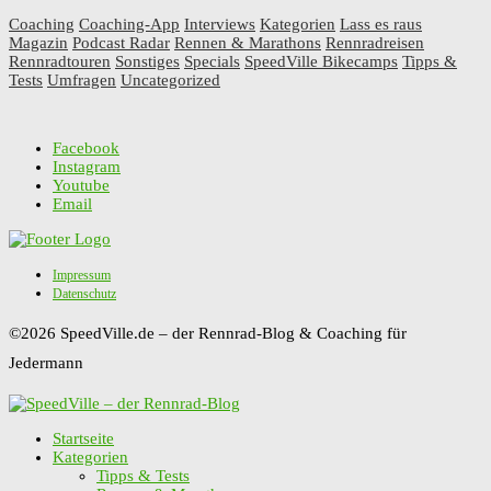
Coaching
Coaching-App
Interviews
Kategorien
Lass es raus
Magazin
Podcast Radar
Rennen & Marathons
Rennradreisen
Rennradtouren
Sonstiges
Specials
SpeedVille Bikecamps
Tipps &
Tests
Umfragen
Uncategorized
Facebook
Instagram
Youtube
Email
Impressum
Datenschutz
©2026 SpeedVille.de – der Rennrad-Blog & Coaching für
Jedermann
Startseite
Kategorien
Tipps & Tests