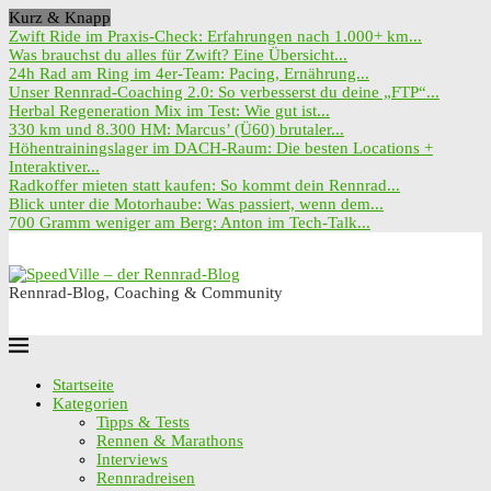
Kurz & Knapp
Zwift Ride im Praxis-Check: Erfahrungen nach 1.000+ km...
Was brauchst du alles für Zwift? Eine Übersicht...
24h Rad am Ring im 4er-Team: Pacing, Ernährung...
Unser Rennrad-Coaching 2.0: So verbesserst du deine „FTP“...
Herbal Regeneration Mix im Test: Wie gut ist...
330 km und 8.300 HM: Marcus’ (Ü60) brutaler...
Höhentrainingslager im DACH-Raum: Die besten Locations +
Interaktiver...
Radkoffer mieten statt kaufen: So kommt dein Rennrad...
Blick unter die Motorhaube: Was passiert, wenn dem...
700 Gramm weniger am Berg: Anton im Tech-Talk...
Rennrad-Blog, Coaching & Community
Startseite
Kategorien
Tipps & Tests
Rennen & Marathons
Interviews
Rennradreisen