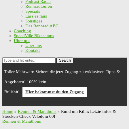
Podcast Radar
Rennradtouren
Specials
Lass es raus
Sonstiges
Das Rennrad ABC
Coaching
SpeedVille Bikecamps
Über uns
Über uns
Kontakt
Search
Toller Mehrwert: Sichere dir jetzt Zugang zu exklusiven Tipps &
Angeboten! 100% kein
Bullshit!
Hier bekommst du den Zugang
Home
»
Rennen & Marathons
»
Rund um Köln: Letzte Infos &
Strecken-Check Velodom 60!
Rennen & Marathons