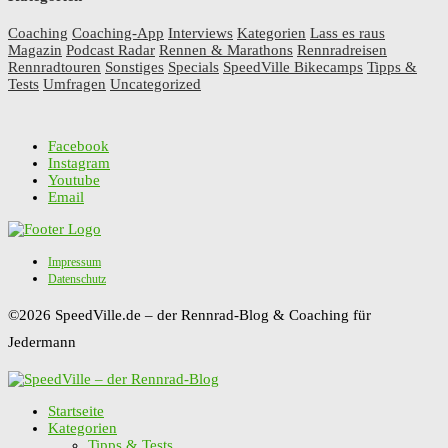
Coaching
Coaching-App
Interviews
Kategorien
Lass es raus
Magazin
Podcast Radar
Rennen & Marathons
Rennradreisen
Rennradtouren
Sonstiges
Specials
SpeedVille Bikecamps
Tipps &
Tests
Umfragen
Uncategorized
Facebook
Instagram
Youtube
Email
Impressum
Datenschutz
©2026 SpeedVille.de – der Rennrad-Blog & Coaching für
Jedermann
Startseite
Kategorien
Tipps & Tests