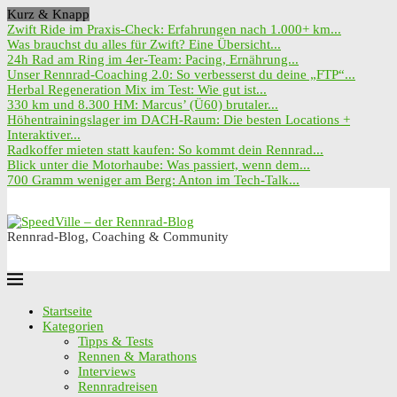
Kurz & Knapp
Zwift Ride im Praxis-Check: Erfahrungen nach 1.000+ km...
Was brauchst du alles für Zwift? Eine Übersicht...
24h Rad am Ring im 4er-Team: Pacing, Ernährung...
Unser Rennrad-Coaching 2.0: So verbesserst du deine „FTP“...
Herbal Regeneration Mix im Test: Wie gut ist...
330 km und 8.300 HM: Marcus’ (Ü60) brutaler...
Höhentrainingslager im DACH-Raum: Die besten Locations +
Interaktiver...
Radkoffer mieten statt kaufen: So kommt dein Rennrad...
Blick unter die Motorhaube: Was passiert, wenn dem...
700 Gramm weniger am Berg: Anton im Tech-Talk...
Rennrad-Blog, Coaching & Community
Startseite
Kategorien
Tipps & Tests
Rennen & Marathons
Interviews
Rennradreisen