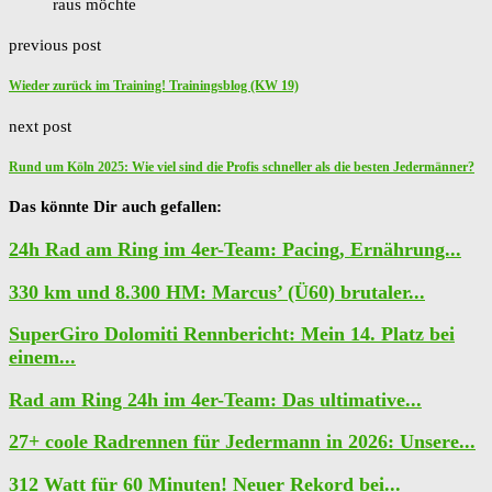
raus möchte
previous post
Wieder zurück im Training! Trainingsblog (KW 19)
next post
Rund um Köln 2025: Wie viel sind die Profis schneller als die besten Jedermänner?
Das könnte Dir auch gefallen:
24h Rad am Ring im 4er-Team: Pacing, Ernährung...
330 km und 8.300 HM: Marcus’ (Ü60) brutaler...
SuperGiro Dolomiti Rennbericht: Mein 14. Platz bei
einem...
Rad am Ring 24h im 4er-Team: Das ultimative...
27+ coole Radrennen für Jedermann in 2026: Unsere...
312 Watt für 60 Minuten! Neuer Rekord bei...