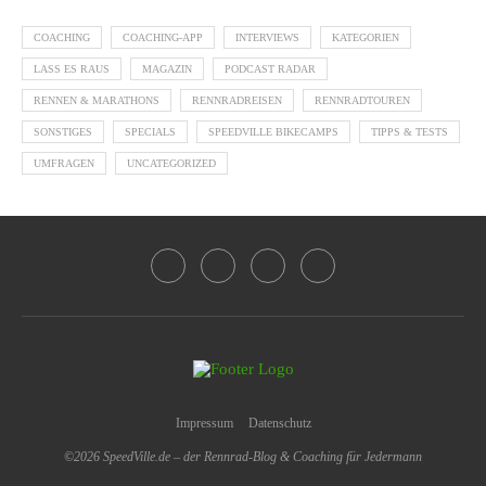
COACHING
COACHING-APP
INTERVIEWS
KATEGORIEN
LASS ES RAUS
MAGAZIN
PODCAST RADAR
RENNEN & MARATHONS
RENNRADREISEN
RENNRADTOUREN
SONSTIGES
SPECIALS
SPEEDVILLE BIKECAMPS
TIPPS & TESTS
UMFRAGEN
UNCATEGORIZED
Impressum
Datenschutz
©2026 SpeedVille.de – der Rennrad-Blog & Coaching für Jedermann