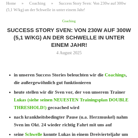
Home
»
Coaching
»
Success Story Sven: Von 230w auf 300w
(5,1 W/kg) an der Schwelle in unter einem Jahr!
Coaching
SUCCESS STORY SVEN: VON 230W AUF 300W
(5,1 W/KG) AN DER SCHWELLE IN UNTER
EINEM JAHR!
4 August 2025
in unseren Success Stories beleuchten wir die
Coachings
,
die außergewöhnlich gut funktionieren
heute stellen wir dir Sven vor, der von unserem Trainer
Lukas (siehe seinen NEUESTEN Trainingsplan DOUBLE
THRESHOLD!)
gecoached wird
nach krankheitsbedingter Pause (u.a. Herzmuskel) nahm
Sven im Okt. 24 wieder richtig Fahrt mit uns auf
seine
Schwelle
konnte Lukas in einem Dreivierteljahr um