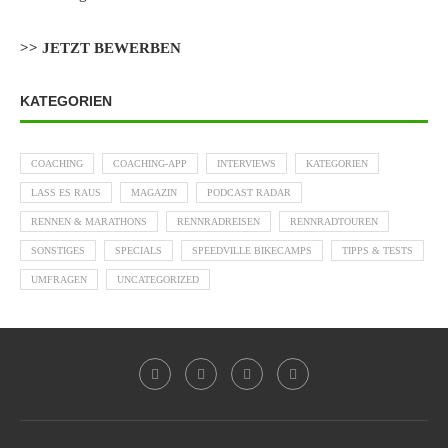
>> JETZT BEWERBEN
KATEGORIEN
COACHING
COACHING-APP
INTERVIEWS
KATEGORIEN
LASS ES RAUS
MAGAZIN
PODCAST RADAR
RENNEN & MARATHONS
RENNRADREISEN
RENNRADTOUREN
SONSTIGES
SPECIALS
SPEEDVILLE BIKECAMPS
TIPPS & TESTS
UMFRAGEN
UNCATEGORIZED