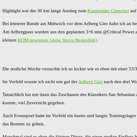
Highlight war der 30 km lange Anstieg zum
Kaunertaler Gletscher
auf
Bei letzterer Runde am Mittwoch vor dem Arlberg Giro habe ich an be
Am Arlbergpass wurden aus den geplanten 3×6 min @Critical Power a
kleinen
KOM gewinnen (siehe Strava Bestenliste)
.
Die restliche Woche versuchte ich so locker wie es eben mit einer 53
Im Vorfeld wusste ich nicht wie gut der
Arlberg Giro
nach den drei Wo
Tatsächlich hat mir dann das Zuschauen des Klassikers San Sebastian 
konnte, viel Zuversicht gegeben.
Auch Evenepoel hatte im Vorfeld ein hartes und langes Trainingslager 
das Rennen zu gehen.
Manchmal sind es eben die kleinen Dinge, die einen großen Einfluss