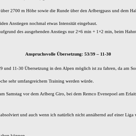
 über 2700 m Höhe sowie die Runde über den Arlbergpass und dem Ha
iden Anstiegen nochmal etwas Intensität eingebaut.
ufgrund des ausgehenden Anstiegs nur 2×6 min + 1×2 min, beim Hahnte
Anspruchsvolle Übersetzung: 53/39 – 11-30
/39 und 11-30 Übersetzung in den Alpen möglich ist zu fahren, da am S
che sehr umfangreichem Training werden würde.
am Samstag vor dem Arlberg Giro, bei dem Remco Evenepoel am Erlaitz A
absolviert und auch wenn ich natürlich nicht annähernd auf einer Liga 
 haben können.