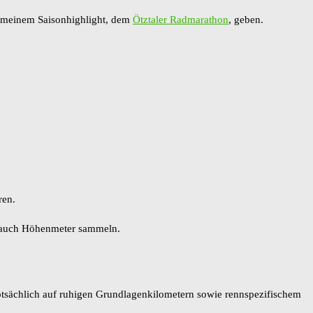
zu meinem Saisonhighlight, dem
Ötztaler Radmarathon
, geben.
ren.
em auch Höhenmeter sammeln.
uptsächlich auf ruhigen Grundlagenkilometern sowie rennspezifischem