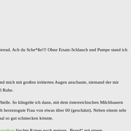
Vorderrad. Ach du Sche*ße!!! Ohne Ersatz-Schlauch und Pumpe stand ich
nd mich mit großen irritierten Augen anschaute, niemand der mir
al Ruhe.
telle. So klingelte ich dann, mit dem österreichischen Milchbauern
ich herzensgute Frau von etwas über 60 (geschätzt). Neben einem sehr
mal so gut schmecken könnte.
marathon
löschte Rainer noch meinen „Brand“ mit einem