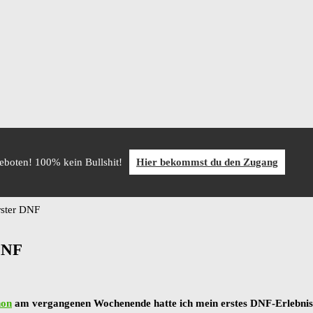
geboten! 100% kein Bullshit!
Hier bekommst du den Zugang
ster DNF
DNF
hon
am vergangenen Wochenende hatte ich mein erstes DNF-Erlebnis (