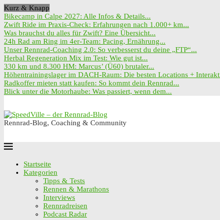
Kurz & Knapp
Bikecamp in Calpe 2027: Alle Infos & Details...
Zwift Ride im Praxis-Check: Erfahrungen nach 1.000+ km...
Was brauchst du alles für Zwift? Eine Übersicht...
24h Rad am Ring im 4er-Team: Pacing, Ernährung...
Unser Rennrad-Coaching 2.0: So verbesserst du deine „FTP“...
Herbal Regeneration Mix im Test: Wie gut ist...
330 km und 8.300 HM: Marcus’ (Ü60) brutaler...
Höhentrainingslager im DACH-Raum: Die besten Locations + Interakti
Radkoffer mieten statt kaufen: So kommt dein Rennrad...
Blick unter die Motorhaube: Was passiert, wenn dem...
Rennrad-Blog, Coaching & Community
Startseite
Kategorien
Tipps & Tests
Rennen & Marathons
Interviews
Rennradreisen
Podcast Radar