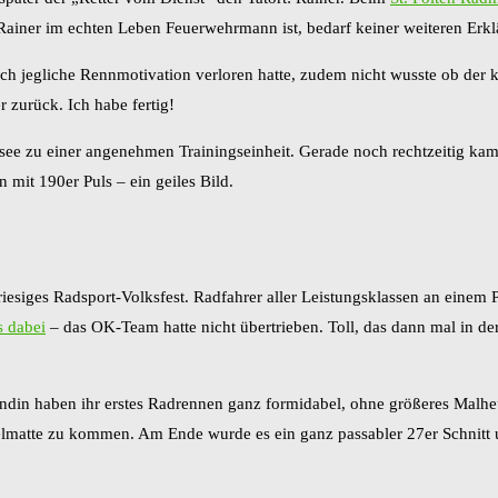
Rainer im echten Leben Feuerwehrmann ist, bedarf keiner weiteren Erkl
jegliche Rennmotivation verloren hatte, zudem nicht wusste ob der kap
r zurück. Ich habe fertig!
see zu einer angenehmen Trainingseinheit. Gerade noch rechtzeitig ka
mit 190er Puls – ein geiles Bild.
siges Radsport-Volksfest. Radfahrer aller Leistungsklassen an einem Pla
s dabei
– das OK-Team hatte nicht übertrieben. Toll, das dann mal in der
ndin haben ihr erstes Radrennen ganz formidabel, ohne größeres Malheur
lmatte zu kommen. Am Ende wurde es ein ganz passabler 27er Schnitt un