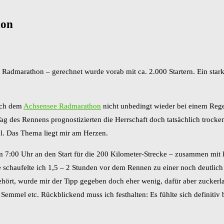
hon
Radmarathon – gerechnet wurde vorab mit ca. 2.000 Startern. Ein starke
nach dem
Achsensee Radmarathon
nicht unbedingt wieder bei einem Rege
Tag des Rennens prognostizierten die Herrschaft doch tatsächlich trock
el. Das Thema liegt mir am Herzen.
um 7:00 Uhr an den Start für die 200 Kilometer-Strecke – zusammen mi
 schaufelte ich 1,5 – 2 Stunden vor dem Rennen zu einer noch deutlich
ehört, wurde mir der Tipp gegeben doch eher wenig, dafür aber zuckerl
 Semmel etc. Rückblickend muss ich festhalten: Es fühlte sich definitiv