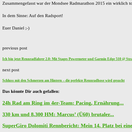
Zusammengefasst war der Mondsee Radmarathon 2015 ein wirklich toll
In dem Sinne: Auf den Radsport!
Euer Daniel ;-)
previous post
Ich bin jetzt Rennradfahrer 2.0: Mit Stages Powermeter und Garmin Edge 510 @ Str
next post
Schluss mit den Schmerzen am Hintern – die perfekte Rennradhose wird gesucht
Das könnte Dir auch gefallen:
24h Rad am Ring im 4er-Team: Pacing, Ernährung...
330 km und 8.300 HM: Marcus’ (Ü60) brutaler...
SuperGiro Dolomiti Rennbericht: Mein 14. Platz bei eine