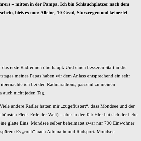
ahrers – mitten in der Pampa. Ich bin Schlauchplatzer nach dem
ein, hieß es nun: Alleine, 10 Grad, Sturzregen und keinerlei
das erste Radrennen überhaupt. Und einen besseren Start in die
rtstages meines Papas haben wir dem Anlass entsprechend ein sehr
se übernachte ich bei den Radmarathons, passend zu meinen
ja auch nicht jeden Tag.
iele andere Radler hatten mir „zugeflüstert“, dass Mondsee und der
önsten Fleck Erde der Welt) – aber in der Tat: Hier hat sich der liebe
ine glatte Eins. Mondsee selber beheimatet zwar nur 700 Einwohner
u spüren: Es „roch“ nach Adrenalin und Radsport. Mondsee