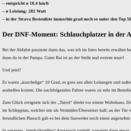
– entspricht ø 18,4 km/h
– ø Leistung: 282 Watt
– in der Strava Bestenliste immerhin grad noch so unter den Top 5
Der DNF-Moment: Schlauchplatzer in der A
Bei der Abfahrt passierte dann das, was ich im Intro bereits erwähnt 
dann da in der Pampa. Guter Rat ist an der Stelle mal extrem teuer!
Und jetzt?
Es waren „kuschelige“ 10 Grad, es goss aus allen Leitungen und außer
aushelfen konnte. Die nachfolgenden Fahrer waren zu sehr im Rennfieb
Zum Glück ereignete sich der „Tatort“ direkt vor einem Wohnhaus. Dru
im Schlepptau, welcher mir als Vermittler/Übersetzer half, an der Tür
freundlichen Plausch gab es bei dem Sauwetter noch einen angenehm w
In unserem „interkulturellen“ Austausch vertieft, passierte dann etwas