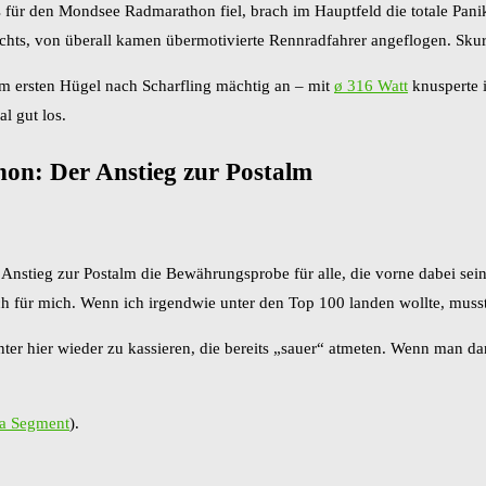
s für den Mondsee Radmarathon fiel, brach im Hauptfeld die totale Pan
echts, von überall kamen übermotivierte Rennradfahrer angeflogen. Skur
m ersten Hügel nach Scharfling mächtig an – mit
ø 316 Watt
knusperte 
al gut los.
on: Der Anstieg zur Postalm
 Anstieg zur Postalm die Bewährungsprobe für alle, die vorne dabei sein
h für mich. Wenn ich irgendwie unter den Top 100 landen wollte, musste
rinter hier wieder zu kassieren, die bereits „sauer“ atmeten. Wenn man 
va Segment
).