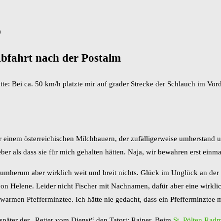
0
bfahrt nach der Postalm
hatte: Bei ca. 50 km/h platzte mir auf grader Strecke der Schlauch im 
 einem österreichischen Milchbauern, der zufälligerweise umherstand u
er als dass sie für mich gehalten hätten. Naja, wir bewahren erst einm
mherum aber wirklich weit und breit nichts. Glück im Unglück an der S
 von Helene. Leider nicht Fischer mit Nachnamen, dafür aber eine wirkl
armen Pfefferminztee. Ich hätte nie gedacht, dass ein Pfefferminztee 
 später der „Retter vom Dienst“ den Tatort: Rainer. Beim
St. Pölten Rad