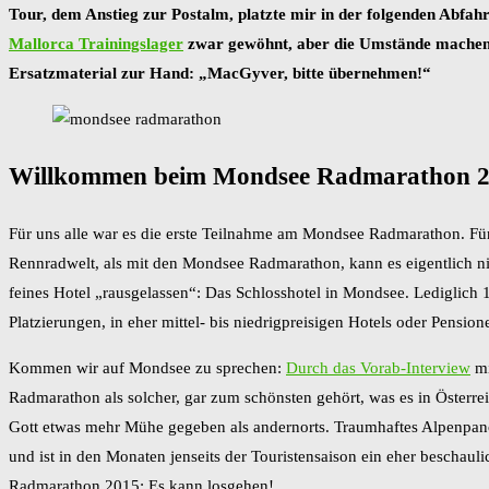
Tour, dem Anstieg zur Postalm, platzte mir in der folgenden Abfah
Mallorca Trainingslager
zwar gewöhnt, aber die Umstände machen de
Ersatzmaterial zur Hand: „MacGyver, bitte übernehmen!“
Willkommen beim Mondsee Radmarathon 
Für uns alle war es die erste Teilnahme am Mondsee Radmarathon. Für
Rennradwelt, als mit den Mondsee Radmarathon, kann es eigentlich ni
feines Hotel „rausgelassen“: Das Schlosshotel in Mondsee. Lediglich
Platzierungen, in eher mittel- bis niedrigpreisigen Hotels oder Pensio
Kommen wir auf Mondsee zu sprechen:
Durch das Vorab-Interview
mi
Radmarathon als solcher, gar zum schönsten gehört, was es in Österrei
Gott etwas mehr Mühe gegeben als andernorts. Traumhaftes Alpenpano
und ist in den Monaten jenseits der Touristensaison ein eher bescha
Radmarathon 2015: Es kann losgehen!