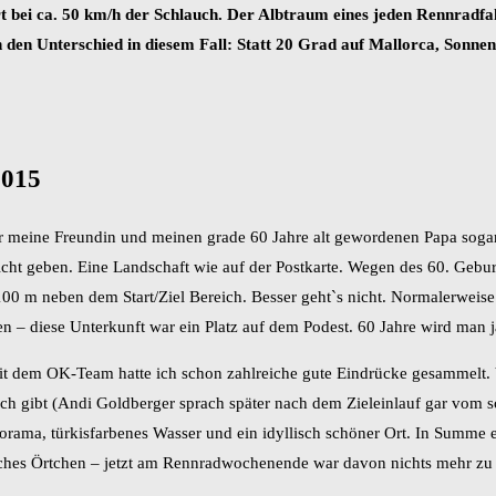
rt bei ca. 50 km/h der Schlauch. Der Albtraum eines jeden Rennradf
n Unterschied in diesem Fall: Statt 20 Grad auf Mallorca, Sonnensch
2015
 meine Freundin und meinen grade 60 Jahre alt gewordenen Papa sogar 
cht geben. Eine Landschaft wie auf der Postkarte. Wegen des 60. Gebu
 100 m neben dem Start/Ziel Bereich. Besser geht`s nicht. Normalerwei
nen – diese Unterkunft war ein Platz auf dem Podest. 60 Jahre wird man 
t dem OK-Team hatte ich schon zahlreiche gute Eindrücke gesammelt. V
ch gibt (Andi Goldberger sprach später nach dem Zieleinlauf gar vom sch
rama, türkisfarbenes Wasser und ein idyllisch schöner Ort. In Summe e
uliches Örtchen – jetzt am Rennradwochenende war davon nichts mehr z