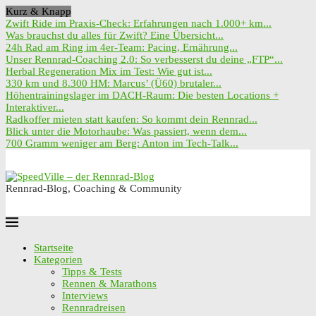
Kurz & Knapp
Zwift Ride im Praxis-Check: Erfahrungen nach 1.000+ km...
Was brauchst du alles für Zwift? Eine Übersicht...
24h Rad am Ring im 4er-Team: Pacing, Ernährung...
Unser Rennrad-Coaching 2.0: So verbesserst du deine „FTP“...
Herbal Regeneration Mix im Test: Wie gut ist...
330 km und 8.300 HM: Marcus’ (Ü60) brutaler...
Höhentrainingslager im DACH-Raum: Die besten Locations +
Interaktiver...
Radkoffer mieten statt kaufen: So kommt dein Rennrad...
Blick unter die Motorhaube: Was passiert, wenn dem...
700 Gramm weniger am Berg: Anton im Tech-Talk...
Rennrad-Blog, Coaching & Community
Startseite
Kategorien
Tipps & Tests
Rennen & Marathons
Interviews
Rennradreisen