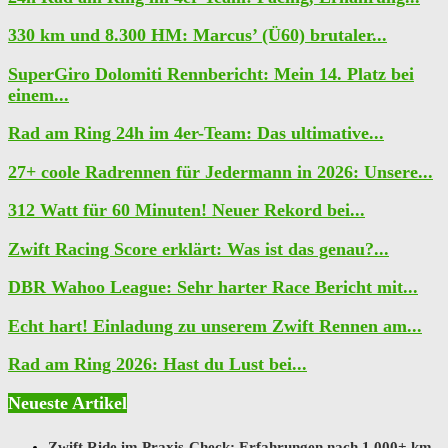
330 km und 8.300 HM: Marcus’ (Ü60) brutaler...
SuperGiro Dolomiti Rennbericht: Mein 14. Platz bei
einem...
Rad am Ring 24h im 4er-Team: Das ultimative...
27+ coole Radrennen für Jedermann in 2026: Unsere...
312 Watt für 60 Minuten! Neuer Rekord bei...
Zwift Racing Score erklärt: Was ist das genau?...
DBR Wahoo League: Sehr harter Race Bericht mit...
Echt hart! Einladung zu unserem Zwift Rennen am...
Rad am Ring 2026: Hast du Lust bei...
Neueste Artikel
Zwift Ride im Praxis-Check: Erfahrungen nach 1.000+ km