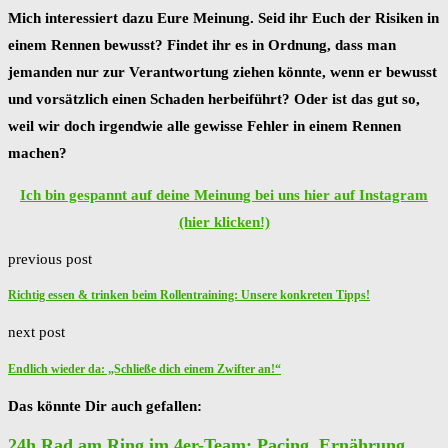
Mich interessiert dazu Eure Meinung. Seid ihr Euch der Risiken in
einem Rennen bewusst? Findet ihr es in Ordnung, dass man
jemanden nur zur Verantwortung ziehen könnte, wenn er bewusst
und vorsätzlich einen Schaden herbeiführt? Oder ist das gut so,
weil wir doch irgendwie alle gewisse Fehler in einem Rennen
machen?
Ich bin gespannt auf deine Meinung bei uns hier auf Instagram
(hier klicken!)
previous post
Richtig essen & trinken beim Rollentraining: Unsere konkreten Tipps!
next post
Endlich wieder da: „Schließe dich einem Zwifter an!“
Das könnte Dir auch gefallen:
24h Rad am Ring im 4er-Team: Pacing, Ernährung...