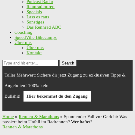
Podcast Radar
Rennradtouren
Specials
Lass es raus
Sonstiges
Das Rennrad ABC
Coaching
SpeedVille Bikecamps
Über uns
Über uns
Kontakt
Search
Toller Mehrwert: Sichere dir jetzt Zugang zu exklusiven Tipps &
Angeboten! 100% kein
Bullshit!
Hier bekommst du den Zugang
Home
»
Rennen & Marathons
»
Spannender Fall vor Gericht: Was
passiert beim Unfall im Radrennen? Wer haftet?
Rennen & Marathons