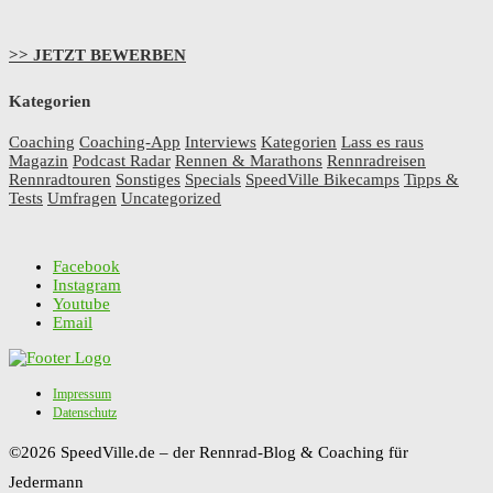
>> JETZT BEWERBEN
Kategorien
Coaching
Coaching-App
Interviews
Kategorien
Lass es raus
Magazin
Podcast Radar
Rennen & Marathons
Rennradreisen
Rennradtouren
Sonstiges
Specials
SpeedVille Bikecamps
Tipps &
Tests
Umfragen
Uncategorized
Facebook
Instagram
Youtube
Email
Impressum
Datenschutz
©2026 SpeedVille.de – der Rennrad-Blog & Coaching für
Jedermann