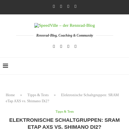
Rennrad-Blog, Coaching & Community
Home
»
Tipps & Tests
»
Elektronische Schaltgruppen: SRAM
eTap AXS vs. Shimano Di2?
Tipps & Tests
ELEKTRONISCHE SCHALTGRUPPEN: SRAM
ETAP AXS VS. SHIMANO DI2?