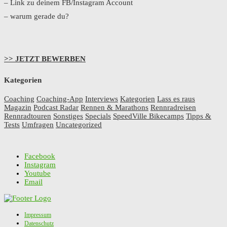
– Link zu deinem FB/Instagram Account
– warum gerade du?
>> JETZT BEWERBEN
Kategorien
Coaching
Coaching-App
Interviews
Kategorien
Lass es raus
Magazin
Podcast Radar
Rennen & Marathons
Rennradreisen
Rennradtouren
Sonstiges
Specials
SpeedVille Bikecamps
Tipps &
Tests
Umfragen
Uncategorized
Facebook
Instagram
Youtube
Email
Impressum
Datenschutz