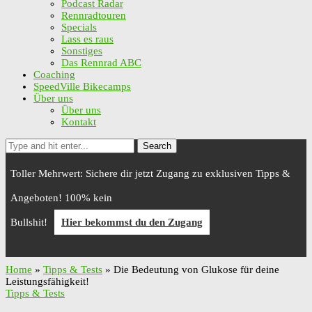
Podcast Radar
Rennradtouren
Specials
Lass es raus
Sonstiges
Das Rennrad ABC
Coaching
SpeedVille Bikecamps
Über uns
Über uns
Kontakt
Search
Toller Mehrwert: Sichere dir jetzt Zugang zu exklusiven Tipps &
Angeboten! 100% kein
Bullshit!
Hier bekommst du den Zugang
Home
»
Tipps & Tests
»
Die Bedeutung von Glukose für deine
Leistungsfähigkeit!
Tipps & Tests