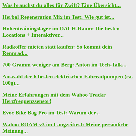
Was brauchst du alles für Zwift? Eine Übersicht...
Herbal Regeneration Mix im Test: Wie gut ist...
Höhentrainingslager im DACH-Raum: Die besten
Locations + Interaktiver...
Radkoffer mieten statt kaufen: So kommt dein
Rennrad...
700 Gramm weniger am Berg: Anton im Tech-Talk...
Auswahl der 6 besten elektrischen Fahrradpumpen (ca.
100g)...
Meine Erfahrungen mit dem Wahoo Trackr
Herzfrequenzsensor!
Evoc Bike Bag Pro im Test: Warum der...
Wahoo ROAM v3 im Langzeittest: Meine persönliche
Meinung...