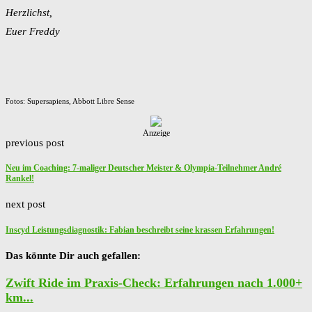
Herzlichst,
Euer Freddy
Fotos: Supersapiens, Abbott Libre Sense
Anzeige
previous post
Neu im Coaching: 7-maliger Deutscher Meister & Olympia-Teilnehmer André
Rankel!
next post
Inscyd Leistungsdiagnostik: Fabian beschreibt seine krassen Erfahrungen!
Das könnte Dir auch gefallen:
Zwift Ride im Praxis-Check: Erfahrungen nach 1.000+
km...