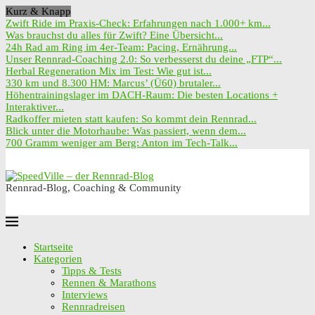
Kurz & Knapp
Zwift Ride im Praxis-Check: Erfahrungen nach 1.000+ km...
Was brauchst du alles für Zwift? Eine Übersicht...
24h Rad am Ring im 4er-Team: Pacing, Ernährung...
Unser Rennrad-Coaching 2.0: So verbesserst du deine „FTP“...
Herbal Regeneration Mix im Test: Wie gut ist...
330 km und 8.300 HM: Marcus’ (Ü60) brutaler...
Höhentrainingslager im DACH-Raum: Die besten Locations +
Interaktiver...
Radkoffer mieten statt kaufen: So kommt dein Rennrad...
Blick unter die Motorhaube: Was passiert, wenn dem...
700 Gramm weniger am Berg: Anton im Tech-Talk...
Rennrad-Blog, Coaching & Community
Startseite
Kategorien
Tipps & Tests
Rennen & Marathons
Interviews
Rennradreisen