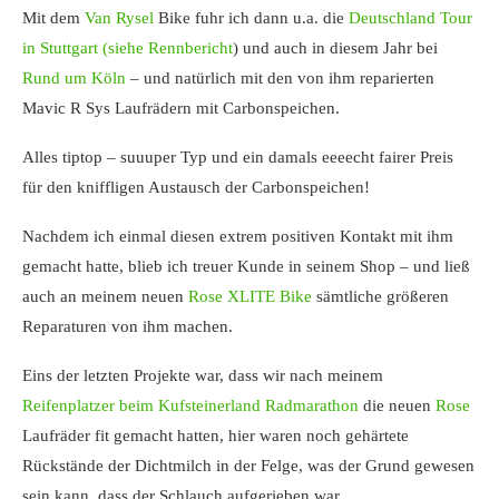
Mit dem
Van Rysel
Bike fuhr ich dann u.a. die
Deutschland Tour
in Stuttgart (siehe Rennbericht
) und auch in diesem Jahr bei
Rund um Köln
– und natürlich mit den von ihm reparierten
Mavic R Sys Laufrädern mit Carbonspeichen.
Alles tiptop – suuuper Typ und ein damals eeeecht fairer Preis
für den kniffligen Austausch der Carbonspeichen!
Nachdem ich einmal diesen extrem positiven Kontakt mit ihm
gemacht hatte, blieb ich treuer Kunde in seinem Shop – und ließ
auch an meinem neuen
Rose XLITE Bike
sämtliche größeren
Reparaturen von ihm machen.
Eins der letzten Projekte war, dass wir nach meinem
Reifenplatzer beim Kufsteinerland Radmarathon
die neuen
Rose
Laufräder fit gemacht hatten, hier waren noch gehärtete
Rückstände der Dichtmilch in der Felge, was der Grund gewesen
sein kann, dass der Schlauch aufgerieben war…