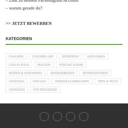
– Link zu deinem FB/Instagram Account
– warum gerade du?
>> JETZT BEWERBEN
KATEGORIEN
COACHING
COACHING-APP
INTERVIEWS
KATEGORIEN
LASS ES RAUS
MAGAZIN
PODCAST RADAR
RENNEN & MARATHONS
RENNRADREISEN
RENNRADTOUREN
SONSTIGES
SPECIALS
SPEEDVILLE BIKECAMPS
TIPPS & TESTS
UMFRAGEN
UNCATEGORIZED