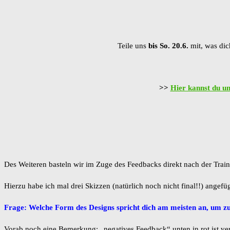
Teile uns
bis So. 20.6.
mit, was dic
>>
Hier kannst du un
Des Weiteren basteln wir im Zuge des Feedbacks direkt nach der Trai
Hierzu habe ich mal drei Skizzen (natürlich noch nicht final!!) ang
Frage: Welche Form des Designs spricht dich am meisten an, um zu
Vorab noch eine Bemerkung: „negatives Feedback“ unten in rot ist verm