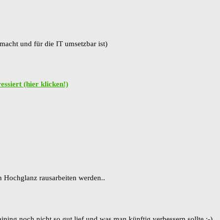
 macht und für die IT umsetzbar ist)
ssiert (hier klicken!)
in Hochglanz rausarbeiten werden..
ning noch nicht so gut lief und was man künftig verbessern sollte ;-)