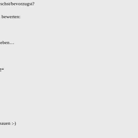
nschst/bevorzugst?
s bewerten:
 geben…
!“
bauen :-)