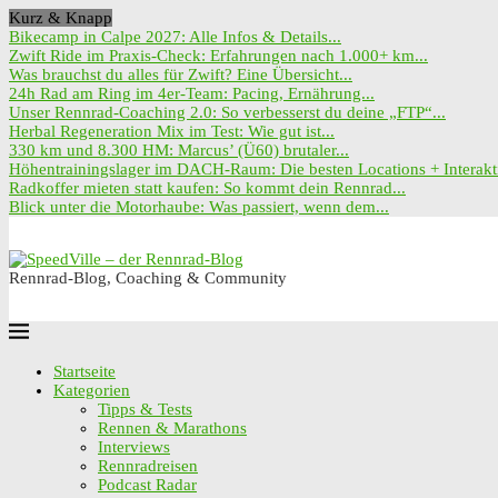
Kurz & Knapp
Bikecamp in Calpe 2027: Alle Infos & Details...
Zwift Ride im Praxis-Check: Erfahrungen nach 1.000+ km...
Was brauchst du alles für Zwift? Eine Übersicht...
24h Rad am Ring im 4er-Team: Pacing, Ernährung...
Unser Rennrad-Coaching 2.0: So verbesserst du deine „FTP“...
Herbal Regeneration Mix im Test: Wie gut ist...
330 km und 8.300 HM: Marcus’ (Ü60) brutaler...
Höhentrainingslager im DACH-Raum: Die besten Locations + Interakti
Radkoffer mieten statt kaufen: So kommt dein Rennrad...
Blick unter die Motorhaube: Was passiert, wenn dem...
Rennrad-Blog, Coaching & Community
Startseite
Kategorien
Tipps & Tests
Rennen & Marathons
Interviews
Rennradreisen
Podcast Radar