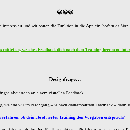
😀😀😀
h interessiert und wir bauen die Funktion in die App ein (sofern es Sinn
s mitteilen, welches Feedback dich nach dem Training brennend intere
Designfrage…
ningseinheit noch an einem visuellen Feedback.
efügt, welche wir im Nachgang – je nach deinem/eurem Feedback – dann 
 erfahren, ob dein absolviertes Training den Vorgaben entsprach?
utlich der falsche Begriff. Hier geht es natürlich drum, was in dem Trai