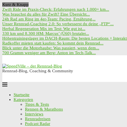
Kurz & Knapp
Zwift Ride im Praxis-Check: Erfahrungen nach 1.000+ km...
Was brauchst du alles für Zwift? Eine Übersicht...
24h Rad am Ring im 4er-Team: Pacing, Ernährung...
Unser Rennrad-Coaching 2.0: So verbesserst du deine „FTP“...
Herbal Regeneration Mix im Test: Wie gut ist...
330 km und 8.300 HM: Marcus’ (Ü60) brutaler...
Höhentrainingslager im DACH-Raum: Die besten Locations + Interakti
Radkoffer mieten statt kaufen: So kommt dein Rennrad...
Blick unter die Motorhaube: Was passiert, wenn dem...
700 Gramm weniger am Berg: Anton im Tech-Talk...
Rennrad-Blog, Coaching & Community
Startseite
Kategorien
Tipps & Tests
Rennen & Marathons
Interviews
Rennradreisen
Podcast Radar