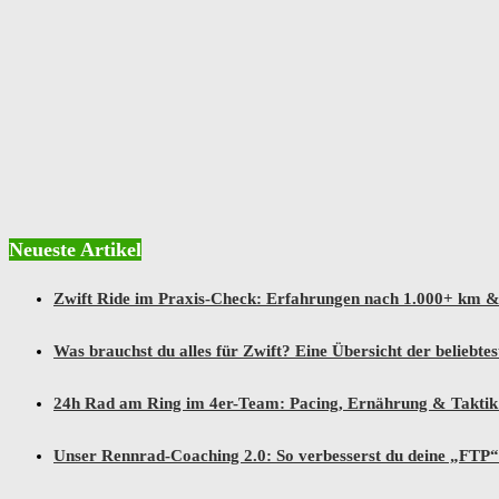
Neueste Artikel
Zwift Ride im Praxis-Check: Erfahrungen nach 1.000+ km & 
Was brauchst du alles für Zwift? Eine Übersicht der beliebte
24h Rad am Ring im 4er-Team: Pacing, Ernährung & Taktik f
Unser Rennrad-Coaching 2.0: So verbesserst du deine „FTP“ d