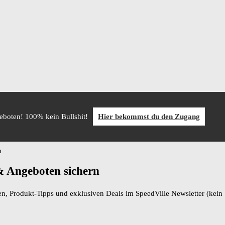
geboten! 100% kein Bullshit!
Hier bekommst du den Zugang
n
 & Angeboten sichern
ten, Produkt-Tipps und exklusiven Deals im SpeedVille Newsletter (kei