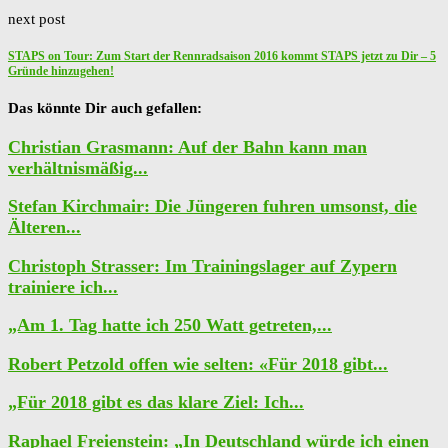
next post
STAPS on Tour: Zum Start der Rennradsaison 2016 kommt STAPS jetzt zu Dir – 5
Gründe hinzugehen!
Das könnte Dir auch gefallen:
Christian Grasmann: Auf der Bahn kann man
verhältnismäßig...
Stefan Kirchmair: Die Jüngeren fuhren umsonst, die
Älteren...
Christoph Strasser: Im Trainingslager auf Zypern
trainiere ich...
„Am 1. Tag hatte ich 250 Watt getreten,...
Robert Petzold offen wie selten: «Für 2018 gibt...
„Für 2018 gibt es das klare Ziel: Ich...
Raphael Freienstein: „In Deutschland würde ich einen