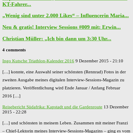
KT-Fahrer...
„Wenig sind unter 2.000 Likes“ – Influencerin Maria...
Neu & gratis! Interview Sessions #009 mit: Erwin...
Christian Müller: „Ich bin dann um 3:30 Uhr...
4 comments
Ingo Kutsche Triathlon-Kalender 2016
9 Dezember 2015 - 21:10
[…] konnte, eine Auswahl seiner schönsten (Rennrad) Fotos in der
zweiten Ausgabe meines digitalen Interview-Sessions-Magazin zu
platzieren. Veröffentlichung wird Ende Januar / Anfang Februar
2016 […]
Reisebericht Südafrika: Kapstadt und die Gardenroute
13 Dezember
2015 - 22:28
[…] und schönsten in meinem Leben. Zusammen mit meiner Franzi
– Chief-Lektorin meines Interview-Sessions-Magazins – ging es vom