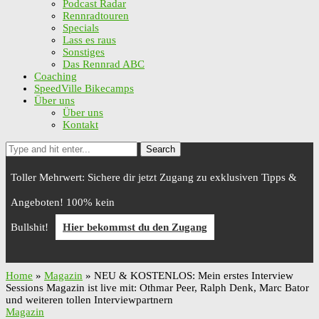
Podcast Radar
Rennradtouren
Specials
Lass es raus
Sonstiges
Das Rennrad ABC
Coaching
SpeedVille Bikecamps
Über uns
Über uns
Kontakt
Search
Toller Mehrwert: Sichere dir jetzt Zugang zu exklusiven Tipps &
Angeboten! 100% kein
Bullshit!
Hier bekommst du den Zugang
Home
»
Magazin
»
NEU & KOSTENLOS: Mein erstes Interview
Sessions Magazin ist live mit: Othmar Peer, Ralph Denk, Marc Bator
und weiteren tollen Interviewpartnern
Magazin