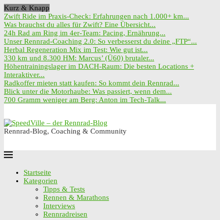
Kurz & Knapp
Zwift Ride im Praxis-Check: Erfahrungen nach 1.000+ km...
Was brauchst du alles für Zwift? Eine Übersicht...
24h Rad am Ring im 4er-Team: Pacing, Ernährung...
Unser Rennrad-Coaching 2.0: So verbesserst du deine „FTP“...
Herbal Regeneration Mix im Test: Wie gut ist...
330 km und 8.300 HM: Marcus’ (Ü60) brutaler...
Höhentrainingslager im DACH-Raum: Die besten Locations +
Interaktiver...
Radkoffer mieten statt kaufen: So kommt dein Rennrad...
Blick unter die Motorhaube: Was passiert, wenn dem...
700 Gramm weniger am Berg: Anton im Tech-Talk...
Rennrad-Blog, Coaching & Community
Startseite
Kategorien
Tipps & Tests
Rennen & Marathons
Interviews
Rennradreisen