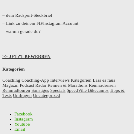
– dein Radsport-Steckbrief
– Link zu deinem FB/Instagram Account
– warum gerade du?
>> JETZT BEWERBEN
Kategorien
Coaching
Coaching-App
Interviews
Kategorien
Lass es raus
Magazin
Podcast Radar
Rennen & Marathons
Rennradreisen
Rennradtouren
Sonstiges
Specials
SpeedVille Bikecamps
Tipps &
Tests
Umfragen
Uncategorized
Facebook
Instagram
Youtube
Email