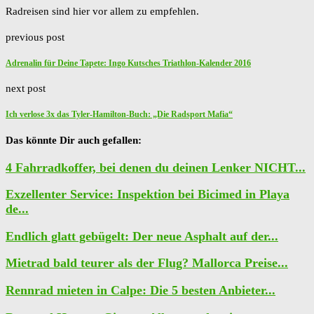
Radreisen sind hier vor allem zu empfehlen.
previous post
Adrenalin für Deine Tapete: Ingo Kutsches Triathlon-Kalender 2016
next post
Ich verlose 3x das Tyler-Hamilton-Buch: „Die Radsport Mafia“
Das könnte Dir auch gefallen:
4 Fahrradkoffer, bei denen du deinen Lenker NICHT...
Exzellenter Service: Inspektion bei Bicimed in Playa
de...
Endlich glatt gebügelt: Der neue Asphalt auf der...
Mietrad bald teurer als der Flug? Mallorca Preise...
Rennrad mieten in Calpe: Die 5 besten Anbieter...