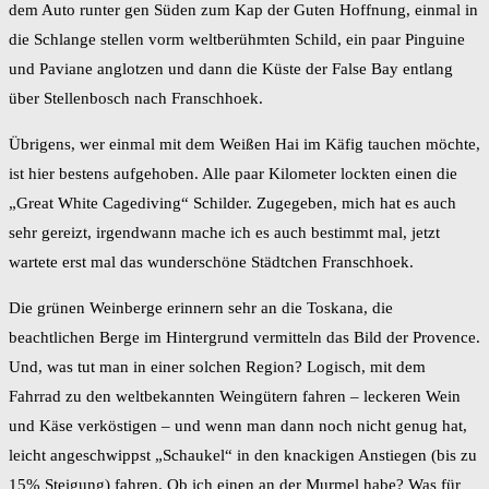
dem Auto runter gen Süden zum Kap der Guten Hoffnung, einmal in
die Schlange stellen vorm weltberühmten Schild, ein paar Pinguine
und Paviane anglotzen und dann die Küste der False Bay entlang
über Stellenbosch nach Franschhoek.
Übrigens, wer einmal mit dem Weißen Hai im Käfig tauchen möchte,
ist hier bestens aufgehoben. Alle paar Kilometer lockten einen die
„Great White Cagediving“ Schilder. Zugegeben, mich hat es auch
sehr gereizt, irgendwann mache ich es auch bestimmt mal, jetzt
wartete erst mal das wunderschöne Städtchen Franschhoek.
Die grünen Weinberge erinnern sehr an die Toskana, die
beachtlichen Berge im Hintergrund vermitteln das Bild der Provence.
Und, was tut man in einer solchen Region? Logisch, mit dem
Fahrrad zu den weltbekannten Weingütern fahren – leckeren Wein
und Käse verköstigen – und wenn man dann noch nicht genug hat,
leicht angeschwippst „Schaukel“ in den knackigen Anstiegen (bis zu
15% Steigung) fahren. Ob ich einen an der Murmel habe? Was für