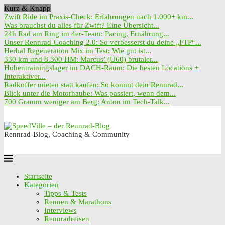
Kurz & Knapp
Zwift Ride im Praxis-Check: Erfahrungen nach 1.000+ km...
Was brauchst du alles für Zwift? Eine Übersicht...
24h Rad am Ring im 4er-Team: Pacing, Ernährung...
Unser Rennrad-Coaching 2.0: So verbesserst du deine „FTP“...
Herbal Regeneration Mix im Test: Wie gut ist...
330 km und 8.300 HM: Marcus’ (Ü60) brutaler...
Höhentrainingslager im DACH-Raum: Die besten Locations +
Interaktiver...
Radkoffer mieten statt kaufen: So kommt dein Rennrad...
Blick unter die Motorhaube: Was passiert, wenn dem...
700 Gramm weniger am Berg: Anton im Tech-Talk...
Rennrad-Blog, Coaching & Community
Startseite
Kategorien
Tipps & Tests
Rennen & Marathons
Interviews
Rennradreisen