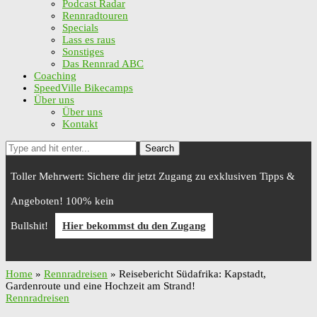
Podcast Radar
Rennradtouren
Specials
Lass es raus
Sonstiges
Das Rennrad ABC
Coaching
SpeedVille Bikecamps
Über uns
Über uns
Kontakt
Search
Toller Mehrwert: Sichere dir jetzt Zugang zu exklusiven Tipps &
Angeboten! 100% kein
Bullshit!
Hier bekommst du den Zugang
Home
»
Rennradreisen
»
Reisebericht Südafrika: Kapstadt,
Gardenroute und eine Hochzeit am Strand!
Rennradreisen