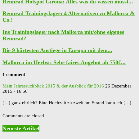
Rennrad Hotspot Girona: Alles was du wissen musst...
Rennrad-Trainingslager: 4 Alternativen zu Mallorca &
Co.!
Ins Trainingslager nach Mallorca mit/ohne eigenes
Rennrad?
Die 9 härtesten Anstiege in Europa mit dem...
Mallorca im Herbst: Sehr faires Angebot ab 750€...
1 comment
Mein Jahresrückblick 2015 & der Ausblick für 2016
26 Dezember
2015 - 16:56
[…] ganz ehrlich? Eine Hochzeit zu zweit am Strand kann ich […]
Comments are closed.
Neueste Artikel