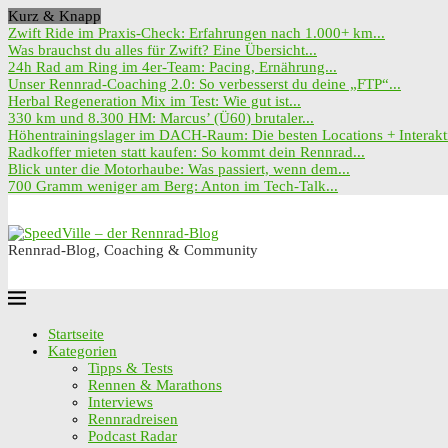
Kurz & Knapp
Zwift Ride im Praxis-Check: Erfahrungen nach 1.000+ km...
Was brauchst du alles für Zwift? Eine Übersicht...
24h Rad am Ring im 4er-Team: Pacing, Ernährung...
Unser Rennrad-Coaching 2.0: So verbesserst du deine „FTP“...
Herbal Regeneration Mix im Test: Wie gut ist...
330 km und 8.300 HM: Marcus’ (Ü60) brutaler...
Höhentrainingslager im DACH-Raum: Die besten Locations + Interakti
Radkoffer mieten statt kaufen: So kommt dein Rennrad...
Blick unter die Motorhaube: Was passiert, wenn dem...
700 Gramm weniger am Berg: Anton im Tech-Talk...
Rennrad-Blog, Coaching & Community
Startseite
Kategorien
Tipps & Tests
Rennen & Marathons
Interviews
Rennradreisen
Podcast Radar