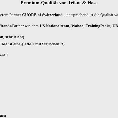
Premium-Qualität von Trikot & Hose
nserem Partner
CUORE of Switzerland
– entsprechend ist die Qualität w
r Brands/Partner wie dem
US Nationalteam
,
Wahoo
,
TrainingPeaks
,
UB
an, sehr leicht)
ose ist eine glatte 1 mit Sternchen!!!)
en!!!
auen