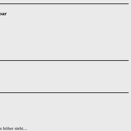
bar
as höher steht…