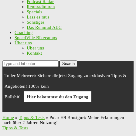
Podcast Radar
Rennradtouren
Specials
Lass es raus
Sonstiges
Das Rennrad ABC
Coaching
SpeedVille Bikecamps
Über uns
Über uns
Kontakt
Search
Toller Mehrwert: Sichere dir jetzt Zugang zu exklusiven Tipps &
Angeboten! 100% kein
Bullshit!
Hier bekommst du den Zugang
Home
»
Tipps & Tests
»
Polar H9 Brustgurt: Meine Erfahrungen
nach über 2 Jahren Nutzung!
Tipps & Tests