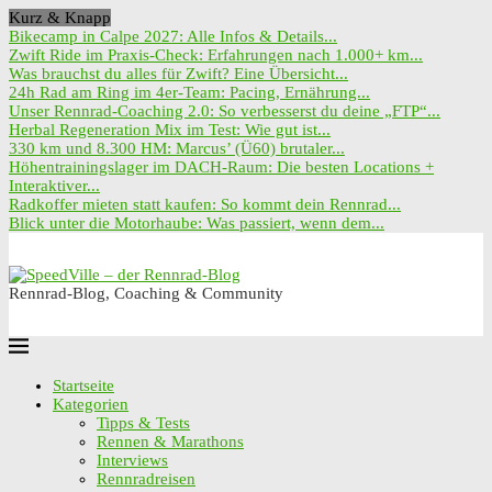
Kurz & Knapp
Bikecamp in Calpe 2027: Alle Infos & Details...
Zwift Ride im Praxis-Check: Erfahrungen nach 1.000+ km...
Was brauchst du alles für Zwift? Eine Übersicht...
24h Rad am Ring im 4er-Team: Pacing, Ernährung...
Unser Rennrad-Coaching 2.0: So verbesserst du deine „FTP“...
Herbal Regeneration Mix im Test: Wie gut ist...
330 km und 8.300 HM: Marcus’ (Ü60) brutaler...
Höhentrainingslager im DACH-Raum: Die besten Locations +
Interaktiver...
Radkoffer mieten statt kaufen: So kommt dein Rennrad...
Blick unter die Motorhaube: Was passiert, wenn dem...
Rennrad-Blog, Coaching & Community
Startseite
Kategorien
Tipps & Tests
Rennen & Marathons
Interviews
Rennradreisen