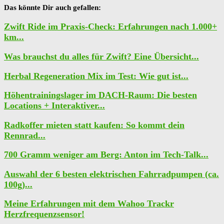
Das könnte Dir auch gefallen:
Zwift Ride im Praxis-Check: Erfahrungen nach 1.000+
km...
Was brauchst du alles für Zwift? Eine Übersicht...
Herbal Regeneration Mix im Test: Wie gut ist...
Höhentrainingslager im DACH-Raum: Die besten
Locations + Interaktiver...
Radkoffer mieten statt kaufen: So kommt dein
Rennrad...
700 Gramm weniger am Berg: Anton im Tech-Talk...
Auswahl der 6 besten elektrischen Fahrradpumpen (ca.
100g)...
Meine Erfahrungen mit dem Wahoo Trackr
Herzfrequenzsensor!