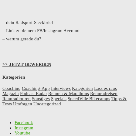
– dein Radsport-Steckbrief
– Link zu deinem FB/Instagram Account
– warum gerade du?
>> JETZT BEWERBEN
Kategorien
Coaching
Coaching-App
Interviews
Kategorien
Lass es raus
Magazin
Podcast Radar
Rennen & Marathons
Rennradreisen
Rennradtouren
Sonstiges
Specials
SpeedVille Bikecamps
Tipps &
Tests
Umfragen
Uncategorized
Facebook
Instagram
Youtube