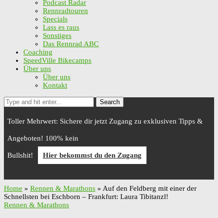
Podcast Radar
Rennradtouren
Specials
Lass es raus
Sonstiges
Das Rennrad ABC
Coaching
SpeedVille Bikecamps
Über uns
Über uns
Kontakt
Search
Toller Mehrwert: Sichere dir jetzt Zugang zu exklusiven Tipps &
Angeboten! 100% kein
Bullshit!
Hier bekommst du den Zugang
Home
»
Rennen & Marathons
»
Auf den Feldberg mit einer der
Schnellsten bei Eschborn – Frankfurt: Laura Tibitanzl!
Rennen & Marathons