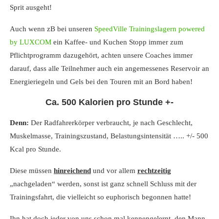
Sprit ausgeht!
Auch wenn zB bei unseren
SpeedVille Trainingslagern powered
by LUXCOM
ein Kaffee- und Kuchen Stopp immer zum
Pflichtprogramm dazugehört, achten unsere Coaches immer
darauf, dass alle Teilnehmer auch ein angemessenes Reservoir an
Energieriegeln und Gels bei den Touren mit an Bord haben!
Ca. 500 Kalorien pro Stunde +-
Denn:
Der Radfahrerkörper verbraucht, je nach Geschlecht,
Muskelmasse, Trainingszustand, Belastungsintensität ….. +/- 500
Kcal pro Stunde.
Diese müssen
hinreichend
und vor allem
rechtzeitig
„nachgeladen“ werden, sonst ist ganz schnell Schluss mit der
Trainingsfahrt, die vielleicht so euphorisch begonnen hatte!
Ihn hat doch jeder von uns schon mal kennengelernt, den Mann