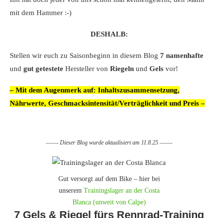
mit dem Hammer :-)
DESHALB:
Stellen wir euch zu Saisonbeginn in diesem Blog
7
namenhafte
und
gut getestete
Hersteller von
Riegeln
und
Gels
vor!
– Mit dem Augenmerk auf: Inhaltszusammensetzung,
Nährwerte, Geschmacksintensität/Verträglichkeit und Preis –
——- Dieser Blog wurde aktualisiert am 11.8.25 ——-
Gut versorgt auf dem Bike – hier bei
unserem
Trainingslager an der Costa
Blanca (unweit von Calpe)
7 Gels & Riegel fürs Rennrad-Training