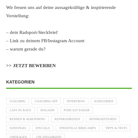
Wir freuen uns auf deine aussagekräftige & inspirierende
Vorstellung:
– dein Radsport-Steckbrief
– Link zu deinem FB/Instagram Account
– warum gerade du?
>> JETZT BEWERBEN
KATEGORIEN
COACHING
COACHING-APP
INTERVIEWS
KATEGORIEN
LASS ES RAUS
MAGAZIN
PODCAST RADAR
RENNEN & MARATHONS
RENNRADREISEN
RENNRADTOUREN
SONSTIGES
SPECIALS
SPEEDVILLE BIKECAMPS
TIPPS & TESTS
UMFRAGEN
UNCATEGORIZED