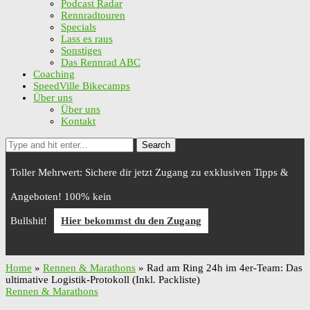
Podcast Radar
Rennradtouren
Specials
Lass es raus
Sonstiges
Das Rennrad ABC
Coaching
SpeedVille Bikecamps
Über uns
Über uns
Kontakt
Search
Toller Mehrwert: Sichere dir jetzt Zugang zu exklusiven Tipps &
Angeboten! 100% kein
Bullshit!
Hier bekommst du den Zugang
Home
»
Rennen & Marathons
»
Rad am Ring 24h im 4er-Team: Das
ultimative Logistik-Protokoll (Inkl. Packliste)
Rennen & Marathons