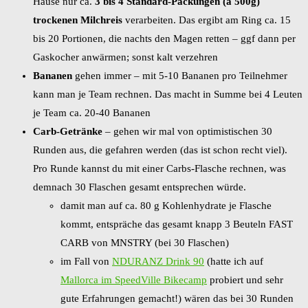
Hause nur ca.
3 bis 4 Standard-Packungen (à 500g)
trockenen Milchreis
verarbeiten. Das ergibt am Ring ca. 15
bis 20 Portionen, die nachts den Magen retten – ggf dann per
Gaskocher anwärmen; sonst kalt verzehren
Bananen
gehen immer – mit 5-10 Bananen pro Teilnehmer
kann man je Team rechnen. Das macht in Summe bei 4 Leuten
je Team ca. 20-40 Bananen
Carb-Getränke
– gehen wir mal von optimistischen 30
Runden aus, die gefahren werden (das ist schon recht viel).
Pro Runde kannst du mit einer Carbs-Flasche rechnen, was
demnach 30 Flaschen gesamt entsprechen würde.
damit man auf ca. 80 g Kohlenhydrate je Flasche
kommt, entspräche das gesamt knapp 3 Beuteln FAST
CARB von MNSTRY (bei 30 Flaschen)
im Fall von
NDURANZ Drink 90
(hatte ich auf
Mallorca im SpeedVille Bikecamp
probiert und sehr
gute Erfahrungen gemacht!) wären das bei 30 Runden