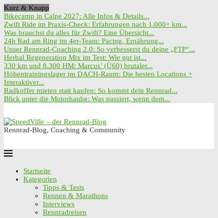
Kurz & Knapp
Bikecamp in Calpe 2027: Alle Infos & Details...
Zwift Ride im Praxis-Check: Erfahrungen nach 1.000+ km...
Was brauchst du alles für Zwift? Eine Übersicht...
24h Rad am Ring im 4er-Team: Pacing, Ernährung...
Unser Rennrad-Coaching 2.0: So verbesserst du deine „FTP“...
Herbal Regeneration Mix im Test: Wie gut ist...
330 km und 8.300 HM: Marcus’ (Ü60) brutaler...
Höhentrainingslager im DACH-Raum: Die besten Locations +
Interaktiver...
Radkoffer mieten statt kaufen: So kommt dein Rennrad...
Blick unter die Motorhaube: Was passiert, wenn dem...
Rennrad-Blog, Coaching & Community
Startseite
Kategorien
Tipps & Tests
Rennen & Marathons
Interviews
Rennradreisen