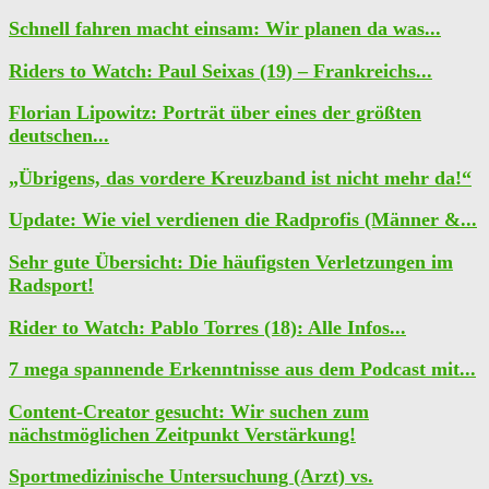
Schnell fahren macht einsam: Wir planen da was...
Riders to Watch: Paul Seixas (19) – Frankreichs...
Florian Lipowitz: Porträt über eines der größten
deutschen...
„Übrigens, das vordere Kreuzband ist nicht mehr da!“
Update: Wie viel verdienen die Radprofis (Männer &...
Sehr gute Übersicht: Die häufigsten Verletzungen im
Radsport!
Rider to Watch: Pablo Torres (18): Alle Infos...
7 mega spannende Erkenntnisse aus dem Podcast mit...
Content-Creator gesucht: Wir suchen zum
nächstmöglichen Zeitpunkt Verstärkung!
Sportmedizinische Untersuchung (Arzt) vs.