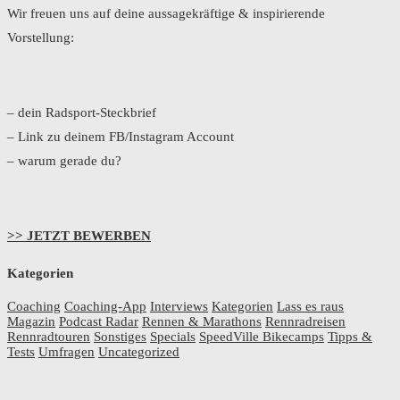
Wir freuen uns auf deine aussagekräftige & inspirierende
Vorstellung:
– dein Radsport-Steckbrief
– Link zu deinem FB/Instagram Account
– warum gerade du?
>> JETZT BEWERBEN
Kategorien
Coaching
Coaching-App
Interviews
Kategorien
Lass es raus
Magazin
Podcast Radar
Rennen & Marathons
Rennradreisen
Rennradtouren
Sonstiges
Specials
SpeedVille Bikecamps
Tipps &
Tests
Umfragen
Uncategorized