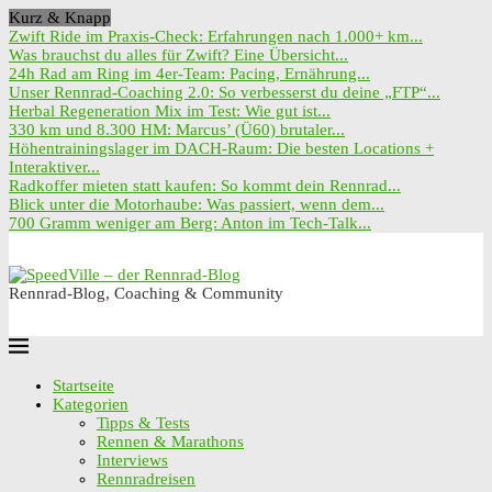
Kurz & Knapp
Zwift Ride im Praxis-Check: Erfahrungen nach 1.000+ km...
Was brauchst du alles für Zwift? Eine Übersicht...
24h Rad am Ring im 4er-Team: Pacing, Ernährung...
Unser Rennrad-Coaching 2.0: So verbesserst du deine „FTP“...
Herbal Regeneration Mix im Test: Wie gut ist...
330 km und 8.300 HM: Marcus’ (Ü60) brutaler...
Höhentrainingslager im DACH-Raum: Die besten Locations +
Interaktiver...
Radkoffer mieten statt kaufen: So kommt dein Rennrad...
Blick unter die Motorhaube: Was passiert, wenn dem...
700 Gramm weniger am Berg: Anton im Tech-Talk...
Rennrad-Blog, Coaching & Community
Startseite
Kategorien
Tipps & Tests
Rennen & Marathons
Interviews
Rennradreisen