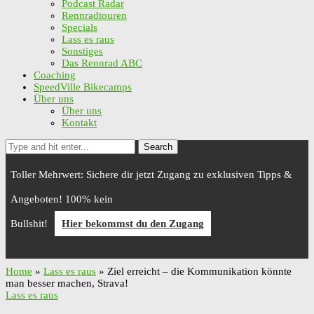
Podcast Radar
Rennradtouren
Specials
Lass es raus
Sonstiges
Das Rennrad ABC
Coaching
SpeedVille Bikecamps
Über uns
Über uns
Kontakt
Search
Toller Mehrwert: Sichere dir jetzt Zugang zu exklusiven Tipps &
Angeboten! 100% kein
Bullshit!
Hier bekommst du den Zugang
Home
»
Lass es raus
»
Ziel erreicht – die Kommunikation könnte
man besser machen, Strava!
Lass es raus