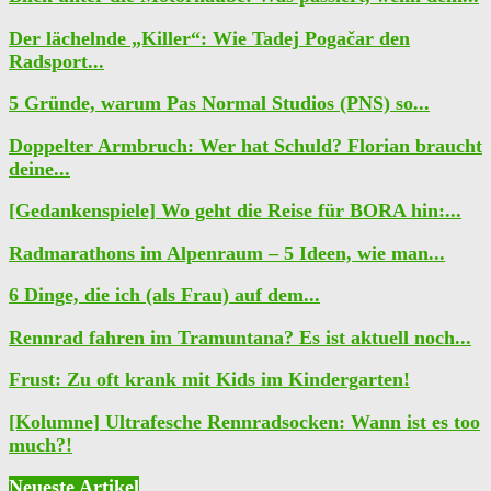
Der lächelnde „Killer“: Wie Tadej Pogačar den
Radsport...
5 Gründe, warum Pas Normal Studios (PNS) so...
Doppelter Armbruch: Wer hat Schuld? Florian braucht
deine...
[Gedankenspiele] Wo geht die Reise für BORA hin:...
Radmarathons im Alpenraum – 5 Ideen, wie man...
6 Dinge, die ich (als Frau) auf dem...
Rennrad fahren im Tramuntana? Es ist aktuell noch...
Frust: Zu oft krank mit Kids im Kindergarten!
[Kolumne] Ultrafesche Rennradsocken: Wann ist es too
much?!
Neueste Artikel