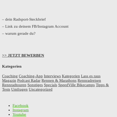
– dein Radsport-Steckbrief
– Link zu deinem FB/Instagram Account
– warum gerade du?
>> JETZT BEWERBEN
Kategorien
Coaching
Coaching-App
Interviews
Kategorien
Lass es raus
Magazin
Podcast Radar
Rennen & Marathons
Rennradreisen
Rennradtouren
Sonstiges
Specials
SpeedVille Bikecamps
Tipps &
Tests
Umfragen
Uncategorized
Facebook
Instagram
Youtube