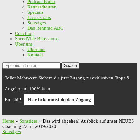
Podcast Radar
Rennradtouren
Specials
Lass es raus
Sonstiges
Das Rennrad ABC
Coaching
SpeedVille Bikecamps
Über uns
Über uns
Kontakt
Search
Toller Mehrwert: Sichere dir jetzt Zugang zu exklusiven Tipps &
Angeboten! 100% kein
Bullshit!
Hier bekommst du den Zugang
Home
»
Sonstiges
»
Das wird abgehen! Ausblick auf unser NEUES
Coaching 2.0 in 2019/2020!
Sonstiges