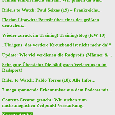
Riders to Watch: Paul Seixas (19) – Frankreichs...
Florian Lipowitz: Porträt über eines der größten
deutschen...
Wieder zurück im Training! Trainingsblog (KW 19)
„Übrigens, das vordere Kreuzband ist nicht mehr da!“
Update: Wie viel verdienen die Radprofis (Männer &...
Sehr gute Übersicht: Die häufigsten Verletzungen im
Radsport!
Rider to Watch: Pablo Torres (18): Alle Infos...
7 mega spannende Erkenntnisse aus dem Podcast mit...
Content-Creator gesucht: Wir suchen zum
nächstmöglichen Zeitpunkt Verstärkung!