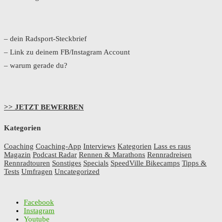
– dein Radsport-Steckbrief
– Link zu deinem FB/Instagram Account
– warum gerade du?
>> JETZT BEWERBEN
Kategorien
Coaching
Coaching-App
Interviews
Kategorien
Lass es raus
Magazin
Podcast Radar
Rennen & Marathons
Rennradreisen
Rennradtouren
Sonstiges
Specials
SpeedVille Bikecamps
Tipps &
Tests
Umfragen
Uncategorized
Facebook
Instagram
Youtube