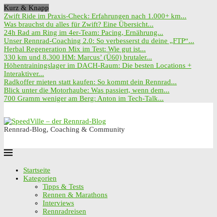
Kurz & Knapp
Zwift Ride im Praxis-Check: Erfahrungen nach 1.000+ km...
Was brauchst du alles für Zwift? Eine Übersicht...
24h Rad am Ring im 4er-Team: Pacing, Ernährung...
Unser Rennrad-Coaching 2.0: So verbesserst du deine „FTP“...
Herbal Regeneration Mix im Test: Wie gut ist...
330 km und 8.300 HM: Marcus’ (Ü60) brutaler...
Höhentrainingslager im DACH-Raum: Die besten Locations +
Interaktiver...
Radkoffer mieten statt kaufen: So kommt dein Rennrad...
Blick unter die Motorhaube: Was passiert, wenn dem...
700 Gramm weniger am Berg: Anton im Tech-Talk...
Rennrad-Blog, Coaching & Community
Startseite
Kategorien
Tipps & Tests
Rennen & Marathons
Interviews
Rennradreisen