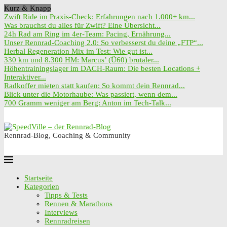
Kurz & Knapp
Zwift Ride im Praxis-Check: Erfahrungen nach 1.000+ km...
Was brauchst du alles für Zwift? Eine Übersicht...
24h Rad am Ring im 4er-Team: Pacing, Ernährung...
Unser Rennrad-Coaching 2.0: So verbesserst du deine „FTP“...
Herbal Regeneration Mix im Test: Wie gut ist...
330 km und 8.300 HM: Marcus’ (Ü60) brutaler...
Höhentrainingslager im DACH-Raum: Die besten Locations +
Interaktiver...
Radkoffer mieten statt kaufen: So kommt dein Rennrad...
Blick unter die Motorhaube: Was passiert, wenn dem...
700 Gramm weniger am Berg: Anton im Tech-Talk...
Rennrad-Blog, Coaching & Community
Startseite
Kategorien
Tipps & Tests
Rennen & Marathons
Interviews
Rennradreisen