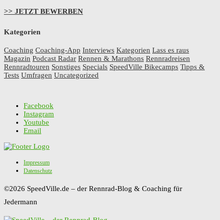
>> JETZT BEWERBEN
Kategorien
Coaching
Coaching-App
Interviews
Kategorien
Lass es raus
Magazin
Podcast Radar
Rennen & Marathons
Rennradreisen
Rennradtouren
Sonstiges
Specials
SpeedVille Bikecamps
Tipps &
Tests
Umfragen
Uncategorized
Facebook
Instagram
Youtube
Email
Impressum
Datenschutz
©2026 SpeedVille.de – der Rennrad-Blog & Coaching für
Jedermann