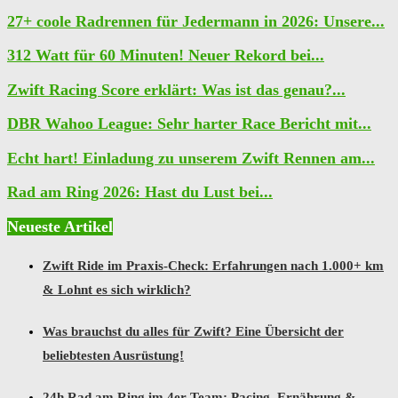
27+ coole Radrennen für Jedermann in 2026: Unsere...
312 Watt für 60 Minuten! Neuer Rekord bei...
Zwift Racing Score erklärt: Was ist das genau?...
DBR Wahoo League: Sehr harter Race Bericht mit...
Echt hart! Einladung zu unserem Zwift Rennen am...
Rad am Ring 2026: Hast du Lust bei...
Neueste Artikel
Zwift Ride im Praxis-Check: Erfahrungen nach 1.000+ km
& Lohnt es sich wirklich?
Was brauchst du alles für Zwift? Eine Übersicht der
beliebtesten Ausrüstung!
24h Rad am Ring im 4er-Team: Pacing, Ernährung &