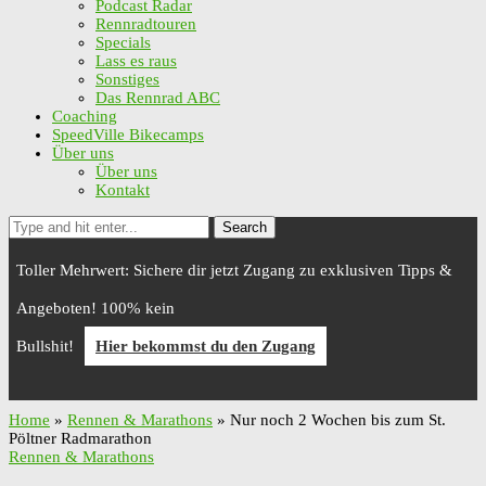
Podcast Radar
Rennradtouren
Specials
Lass es raus
Sonstiges
Das Rennrad ABC
Coaching
SpeedVille Bikecamps
Über uns
Über uns
Kontakt
Search
Toller Mehrwert: Sichere dir jetzt Zugang zu exklusiven Tipps &
Angeboten! 100% kein
Bullshit!
Hier bekommst du den Zugang
Home
»
Rennen & Marathons
»
Nur noch 2 Wochen bis zum St.
Pöltner Radmarathon
Rennen & Marathons