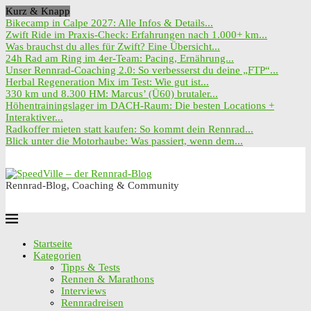
Kurz & Knapp
Bikecamp in Calpe 2027: Alle Infos & Details...
Zwift Ride im Praxis-Check: Erfahrungen nach 1.000+ km...
Was brauchst du alles für Zwift? Eine Übersicht...
24h Rad am Ring im 4er-Team: Pacing, Ernährung...
Unser Rennrad-Coaching 2.0: So verbesserst du deine „FTP“...
Herbal Regeneration Mix im Test: Wie gut ist...
330 km und 8.300 HM: Marcus’ (Ü60) brutaler...
Höhentrainingslager im DACH-Raum: Die besten Locations +
Interaktiver...
Radkoffer mieten statt kaufen: So kommt dein Rennrad...
Blick unter die Motorhaube: Was passiert, wenn dem...
Rennrad-Blog, Coaching & Community
Startseite
Kategorien
Tipps & Tests
Rennen & Marathons
Interviews
Rennradreisen