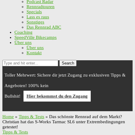
Podcast Radar
Rennradtouren
Specials
Lass es raus
Sonstiges
Das Rennrad ABC
Coaching
SpeedVille Bikecamps
Über uns
Über uns
Kontakt
Search
Toller Mehrwert: Sichere dir jetzt Zugang zu exklusiven Tipps &
Angeboten! 100% kein
Bullshit!
Hier bekommst du den Zugang
Home
»
Tipps & Tests
»
Das schönste Rennrad auf dem Markt?
Christian hat das S-Works Tarmac SL6 unter Extrembedingungen
getestet!
Tipps & Tests