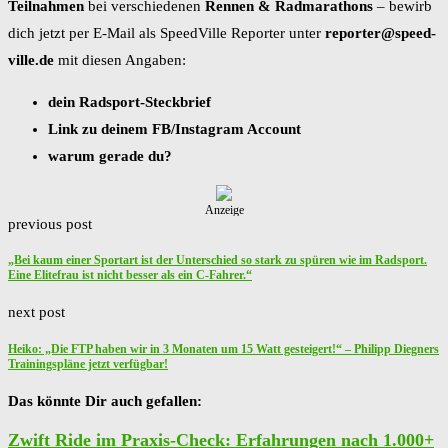
Teilnahmen
bei verschiedenen
Rennen
& Radmarathons
– bewirb
dich jetzt per E-Mail als SpeedVille Reporter unter
reporter@speed-
ville.de
mit diesen Angaben:
dein Radsport-Steckbrief
Link zu deinem FB/Instagram Account
warum gerade du?
Anzeige
previous post
„Bei kaum einer Sportart ist der Unterschied so stark zu spüren wie im Radsport.
Eine Elitefrau ist nicht besser als ein C-Fahrer.“
next post
Heiko: „Die FTP haben wir in 3 Monaten um 15 Watt gesteigert!“ – Philipp Diegners
Trainingspläne jetzt verfügbar!
Das könnte Dir auch gefallen:
Zwift Ride im Praxis-Check: Erfahrungen nach 1.000+