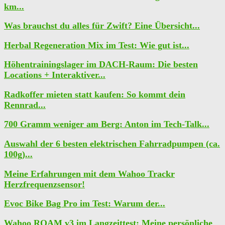
km...
Was brauchst du alles für Zwift? Eine Übersicht...
Herbal Regeneration Mix im Test: Wie gut ist...
Höhentrainingslager im DACH-Raum: Die besten
Locations + Interaktiver...
Radkoffer mieten statt kaufen: So kommt dein
Rennrad...
700 Gramm weniger am Berg: Anton im Tech-Talk...
Auswahl der 6 besten elektrischen Fahrradpumpen (ca.
100g)...
Meine Erfahrungen mit dem Wahoo Trackr
Herzfrequenzsensor!
Evoc Bike Bag Pro im Test: Warum der...
Wahoo ROAM v3 im Langzeittest: Meine persönliche