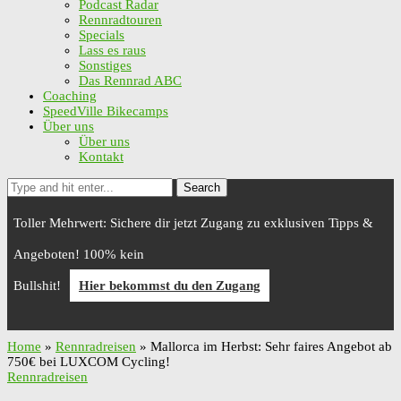
Podcast Radar
Rennradtouren
Specials
Lass es raus
Sonstiges
Das Rennrad ABC
Coaching
SpeedVille Bikecamps
Über uns
Über uns
Kontakt
Search
Toller Mehrwert: Sichere dir jetzt Zugang zu exklusiven Tipps &
Angeboten! 100% kein
Bullshit!
Hier bekommst du den Zugang
Home
»
Rennradreisen
»
Mallorca im Herbst: Sehr faires Angebot ab
750€ bei LUXCOM Cycling!
Rennradreisen