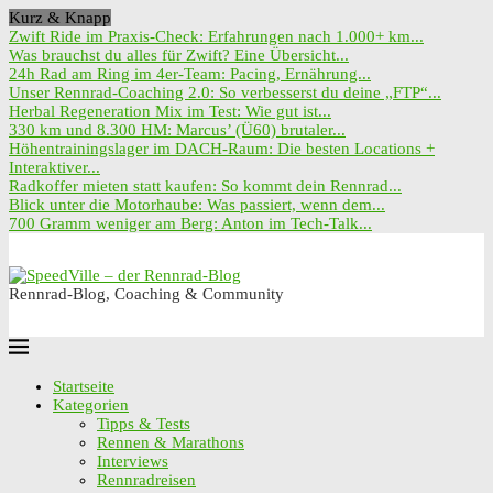
Kurz & Knapp
Zwift Ride im Praxis-Check: Erfahrungen nach 1.000+ km...
Was brauchst du alles für Zwift? Eine Übersicht...
24h Rad am Ring im 4er-Team: Pacing, Ernährung...
Unser Rennrad-Coaching 2.0: So verbesserst du deine „FTP“...
Herbal Regeneration Mix im Test: Wie gut ist...
330 km und 8.300 HM: Marcus’ (Ü60) brutaler...
Höhentrainingslager im DACH-Raum: Die besten Locations +
Interaktiver...
Radkoffer mieten statt kaufen: So kommt dein Rennrad...
Blick unter die Motorhaube: Was passiert, wenn dem...
700 Gramm weniger am Berg: Anton im Tech-Talk...
Rennrad-Blog, Coaching & Community
Startseite
Kategorien
Tipps & Tests
Rennen & Marathons
Interviews
Rennradreisen