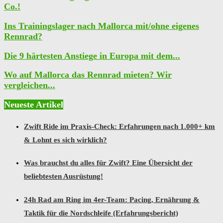
Co.!
Ins Trainingslager nach Mallorca mit/ohne eigenes
Rennrad?
Die 9 härtesten Anstiege in Europa mit dem...
Wo auf Mallorca das Rennrad mieten? Wir
vergleichen...
Neueste Artikel
Zwift Ride im Praxis-Check: Erfahrungen nach 1.000+ km
& Lohnt es sich wirklich?
Was brauchst du alles für Zwift? Eine Übersicht der
beliebtesten Ausrüstung!
24h Rad am Ring im 4er-Team: Pacing, Ernährung &
Taktik für die Nordschleife (Erfahrungsbericht)