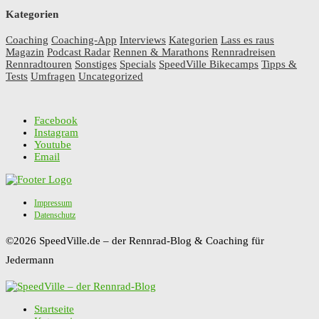
Kategorien
Coaching
Coaching-App
Interviews
Kategorien
Lass es raus
Magazin
Podcast Radar
Rennen & Marathons
Rennradreisen
Rennradtouren
Sonstiges
Specials
SpeedVille Bikecamps
Tipps &
Tests
Umfragen
Uncategorized
Facebook
Instagram
Youtube
Email
Impressum
Datenschutz
©2026 SpeedVille.de – der Rennrad-Blog & Coaching für
Jedermann
Startseite