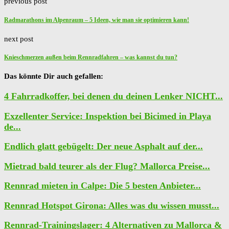
previous post
Radmarathons im Alpenraum – 5 Ideen, wie man sie optimieren kann!
next post
Knieschmerzen außen beim Rennradfahren – was kannst du tun?
Das könnte Dir auch gefallen:
4 Fahrradkoffer, bei denen du deinen Lenker NICHT...
Exzellenter Service: Inspektion bei Bicimed in Playa
de...
Endlich glatt gebügelt: Der neue Asphalt auf der...
Mietrad bald teurer als der Flug? Mallorca Preise...
Rennrad mieten in Calpe: Die 5 besten Anbieter...
Rennrad Hotspot Girona: Alles was du wissen musst...
Rennrad-Trainingslager: 4 Alternativen zu Mallorca &