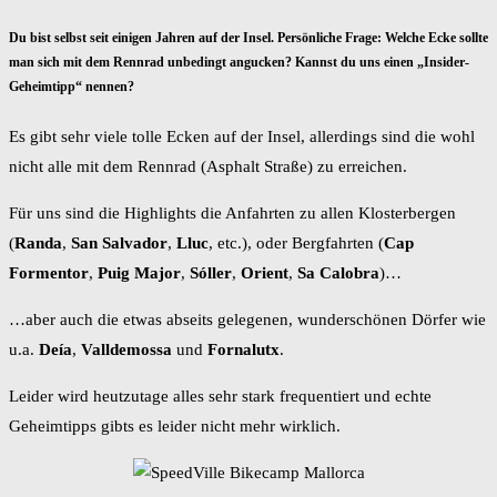
Du bist selbst seit einigen Jahren auf der Insel. Persönliche Frage: Welche Ecke sollte
man sich mit dem Rennrad unbedingt angucken? Kannst du uns einen „Insider-
Geheimtipp“ nennen?
Es gibt sehr viele tolle Ecken auf der Insel, allerdings sind die wohl
nicht alle mit dem Rennrad (Asphalt Straße) zu erreichen.
Für uns sind die Highlights die Anfahrten zu allen Klosterbergen
(
Randa
,
San Salvador
,
Lluc
, etc.), oder Bergfahrten (
Cap
Formentor
,
Puig Major
,
Sóller
,
Orient
,
Sa Calobra
)…
…aber auch die etwas abseits gelegenen, wunderschönen Dörfer wie
u.a.
Deía
,
Valldemossa
und
Fornalutx
.
Leider wird heutzutage alles sehr stark frequentiert und echte
Geheimtipps gibts es leider nicht mehr wirklich.