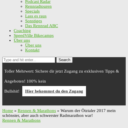
Podcast Radar
Rennradtouren
Specials
Lass es raus
Sonstiges
Das Rennrad ABC
Coaching
SpeedVille Bikecamps
Über uns
Über uns
Kontakt
Search
Toller Mehrwert: Sichere dir jetzt Zugang zu exklusiven Tipps &
Angeboten! 100% kein
Bullshit!
Hier bekommst du den Zugang
Home
»
Rennen & Marathons
»
Warum der Ötztaler 2017 mein
schönster, aber auch schwerster Radmarathon war!
Rennen & Marathons