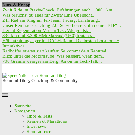
Kurz & Knapp
Zwift Ride im Praxis-Check: Erfahrungen nach 1.000+ km...
Was brauchst du alles für Zwift? Eine Übersicht...
24h Rad am Ring im 4er-Team: Pacing, Ernährung...
Unser Rennrad-Coaching 2.0: So verbesserst du deine „FTP“...
Herbal Regeneration Mix im Test: Wie gut ist...
330 km und 8.300 HM: Marcus’ (Ü60) brutaler...
Höhentrainingslager im DACH-Raum: Die besten Locations +
Interaktiver...
Radkoffer mieten statt kaufen: So kommt dein Rennrad...
Blick unter die Motorhaube: Was passiert, wenn dem...
700 Gramm weniger am Berg: Anton im Tech-Talk...
Rennrad-Blog, Coaching & Community
Startseite
Kategorien
Tipps & Tests
Rennen & Marathons
Interviews
Rennradreisen