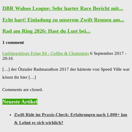
DBR Wahoo League: Sehr harter Race Bericht mit...
Echt hart! Einladung zu unserem Zwift Rennen am...
Rad am Ring 2026: Hast du Lust bei...
1 comment
Lieblingsblogs Folge 84 - Coffee & Chainrings
6 September 2017 -
20:16
[…] der Ötztaler Radmarathon 2017 der härteste von Speed Ville war
könnt ihr hier […]
Comments are closed.
Neueste Artikel
Zwift Ride im Praxis-Check: Erfahrungen nach 1.000+ km
& Lohnt es sich wirklich?