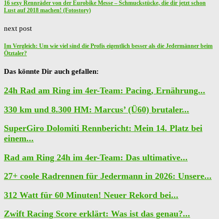
16 sexy Rennräder von der Eurobike Messe – Schmuckstücke, die dir jetzt schon
Lust auf 2018 machen! (Fotostory)
next post
Im Vergleich: Um wie viel sind die Profis eigentlich besser als die Jedermänner beim
Ötztaler?
Das könnte Dir auch gefallen:
24h Rad am Ring im 4er-Team: Pacing, Ernährung...
330 km und 8.300 HM: Marcus’ (Ü60) brutaler...
SuperGiro Dolomiti Rennbericht: Mein 14. Platz bei
einem...
Rad am Ring 24h im 4er-Team: Das ultimative...
27+ coole Radrennen für Jedermann in 2026: Unsere...
312 Watt für 60 Minuten! Neuer Rekord bei...
Zwift Racing Score erklärt: Was ist das genau?...