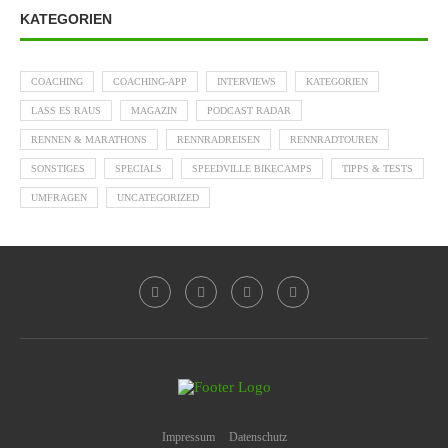
KATEGORIEN
COACHING
COACHING-APP
INTERVIEWS
KATEGORIEN
LASS ES RAUS
MAGAZIN
PODCAST RADAR
RENNEN & MARATHONS
RENNRADREISEN
RENNRADTOUREN
SONSTIGES
SPECIALS
SPEEDVILLE BIKECAMPS
TIPPS & TESTS
UMFRAGEN
UNCATEGORIZED
Impressum
Datenschutz