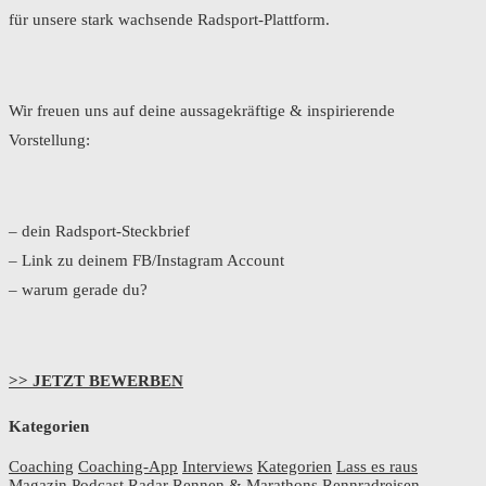
für unsere stark wachsende Radsport-Plattform.
Wir freuen uns auf deine aussagekräftige & inspirierende
Vorstellung:
– dein Radsport-Steckbrief
– Link zu deinem FB/Instagram Account
– warum gerade du?
>> JETZT BEWERBEN
Kategorien
Coaching
Coaching-App
Interviews
Kategorien
Lass es raus
Magazin
Podcast Radar
Rennen & Marathons
Rennradreisen