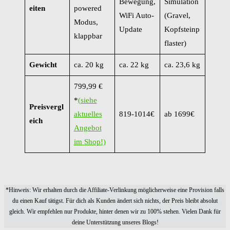
Bewegung,
Simulation
eiten
powered
WiFi Auto-
(Gravel,
Modus,
Update
Kopfsteinp
klappbar
flaster)
Gewicht
ca. 20 kg
ca. 22 kg
ca. 23,6 kg
799,99 €
*
(siehe
Preisvergl
aktuelles
819-1014€
ab 1699€
eich
Angebot
im Shop!)
*Hinweis: Wir erhalten durch die Affiliate-Verlinkung möglicherweise eine Provision falls
du einen Kauf tätigst. Für dich als Kunden ändert sich nichts, der Preis bleibt absolut
gleich. Wir empfehlen nur Produkte, hinter denen wir zu 100% stehen. Vielen Dank für
deine Unterstützung unseres Blogs!