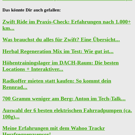
Das könnte Dir auch gefallen:
Zwift Ride im Praxis-Check: Erfahrungen nach 1.000+
km...
Was brauchst du alles für Zwift? Eine Übersicht...
Herbal Regeneration Mix im Test: Wie gut ist...
Höhentrainingslager im DACH-Raum: Die besten
Locations + Interaktiver...
Radkoffer mieten statt kaufen: So kommt dein
Rennrad...
700 Gramm weniger am Berg: Anton im Tech-Talk...
Auswahl der 6 besten elektrischen Fahrradpumpen (ca.
100g)...
Meine Erfahrungen mit dem Wahoo Trackr
Herzfrequenzsensor!