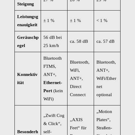
Steigung
Leistungsg
± 1 %
± 1 %
< 1 %
enauigkeit
Geräuschp
56 dB bei
ca. 58 dB
ca. 57 dB
egel
25 km/h
Bluetooth
Bluetooth,
Bluetooth,
FTMS,
WiFi,
ANT+,
Konnektiv
ANT+,
ANT+,
WiFi/Ether
ität
Ethernet-
Direct
net
Port
(kein
Connect
optional
WiFi)
„Motion
„Zwift Cog
„AXIS
Plates“,
& Click“,
Feet“ für
Straßen-
Besonderh
self-