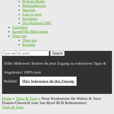
Podcast Radar
Rennradtouren
Specials
Lass es raus
Sonstiges
Das Rennrad ABC
Coaching
SpeedVille Bikecamps
Über uns
Über uns
Kontakt
Search
Toller Mehrwert: Sichere dir jetzt Zugang zu exklusiven Tipps &
Angeboten! 100% kein
Bullshit!
Hier bekommst du den Zugang
Home
»
Tipps & Tests
»
Neue Konkurrenz für Wahoo & Tacx:
Feature-Übersicht vom Van Rysel RCR Rollentrainer!
Tipps & Tests