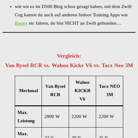
wie wir es im D500 Blog schon gesagt haben, mit dem Zwift
Cog kannst du auch auf anderen Indoor Training Apps wie
Rouvy
etc fahren, du bist NICHT an Zwift gebunden…
Vergleich:
Van Rysel RCR vs. Wahoo Kickr V6 vs. Tacx Neo 3M
Wahoo
Van Rysel
Tacx NEO
Merkmal
KICKR
RCR
3M
V6
Max.
2800 W
2200 W
2200 W
Leistung
Max.
27 %
20 %
25 %