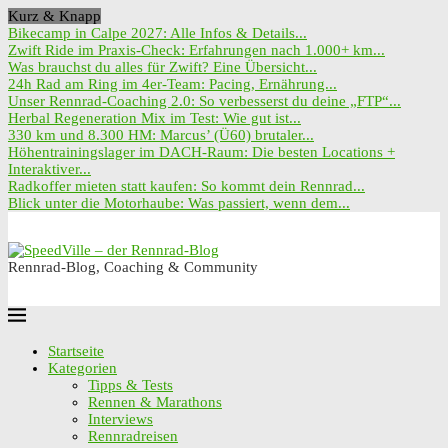
Kurz & Knapp
Bikecamp in Calpe 2027: Alle Infos & Details...
Zwift Ride im Praxis-Check: Erfahrungen nach 1.000+ km...
Was brauchst du alles für Zwift? Eine Übersicht...
24h Rad am Ring im 4er-Team: Pacing, Ernährung...
Unser Rennrad-Coaching 2.0: So verbesserst du deine „FTP“...
Herbal Regeneration Mix im Test: Wie gut ist...
330 km und 8.300 HM: Marcus’ (Ü60) brutaler...
Höhentrainingslager im DACH-Raum: Die besten Locations +
Interaktiver...
Radkoffer mieten statt kaufen: So kommt dein Rennrad...
Blick unter die Motorhaube: Was passiert, wenn dem...
Rennrad-Blog, Coaching & Community
Startseite
Kategorien
Tipps & Tests
Rennen & Marathons
Interviews
Rennradreisen