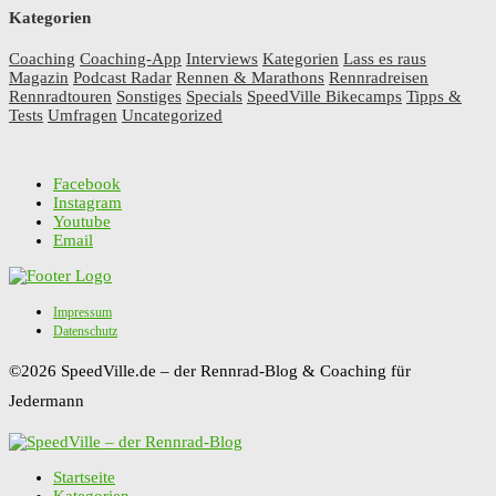
Kategorien
Coaching
Coaching-App
Interviews
Kategorien
Lass es raus
Magazin
Podcast Radar
Rennen & Marathons
Rennradreisen
Rennradtouren
Sonstiges
Specials
SpeedVille Bikecamps
Tipps &
Tests
Umfragen
Uncategorized
Facebook
Instagram
Youtube
Email
Impressum
Datenschutz
©2026 SpeedVille.de – der Rennrad-Blog & Coaching für
Jedermann
Startseite