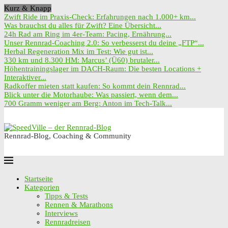
Kurz & Knapp
Zwift Ride im Praxis-Check: Erfahrungen nach 1.000+ km...
Was brauchst du alles für Zwift? Eine Übersicht...
24h Rad am Ring im 4er-Team: Pacing, Ernährung...
Unser Rennrad-Coaching 2.0: So verbesserst du deine „FTP“...
Herbal Regeneration Mix im Test: Wie gut ist...
330 km und 8.300 HM: Marcus’ (Ü60) brutaler...
Höhentrainingslager im DACH-Raum: Die besten Locations +
Interaktiver...
Radkoffer mieten statt kaufen: So kommt dein Rennrad...
Blick unter die Motorhaube: Was passiert, wenn dem...
700 Gramm weniger am Berg: Anton im Tech-Talk...
Rennrad-Blog, Coaching & Community
Startseite
Kategorien
Tipps & Tests
Rennen & Marathons
Interviews
Rennradreisen