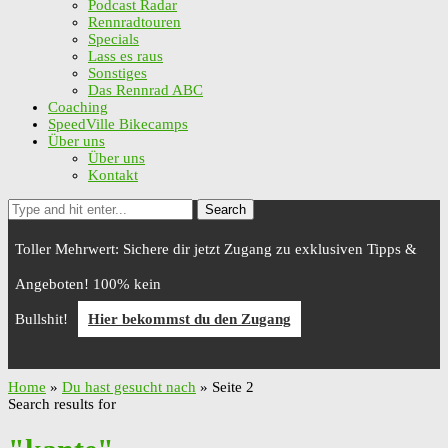
Podcast Radar
Rennradtouren
Specials
Lass es raus
Sonstiges
Das Rennrad ABC
Coaching
SpeedVille Bikecamps
Über uns
Über uns
Kontakt
Search
Toller Mehrwert: Sichere dir jetzt Zugang zu exklusiven Tipps &
Angeboten! 100% kein
Bullshit!
Hier bekommst du den Zugang
Home
»
Du hast gesucht nach
»
Seite 2
Search results for