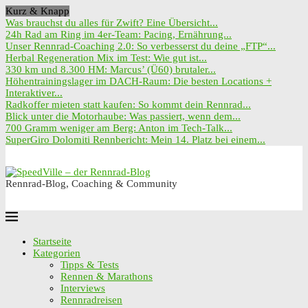
Kurz & Knapp
Was brauchst du alles für Zwift? Eine Übersicht...
24h Rad am Ring im 4er-Team: Pacing, Ernährung...
Unser Rennrad-Coaching 2.0: So verbesserst du deine „FTP“...
Herbal Regeneration Mix im Test: Wie gut ist...
330 km und 8.300 HM: Marcus’ (Ü60) brutaler...
Höhentrainingslager im DACH-Raum: Die besten Locations +
Interaktiver...
Radkoffer mieten statt kaufen: So kommt dein Rennrad...
Blick unter die Motorhaube: Was passiert, wenn dem...
700 Gramm weniger am Berg: Anton im Tech-Talk...
SuperGiro Dolomiti Rennbericht: Mein 14. Platz bei einem...
Rennrad-Blog, Coaching & Community
Startseite
Kategorien
Tipps & Tests
Rennen & Marathons
Interviews
Rennradreisen