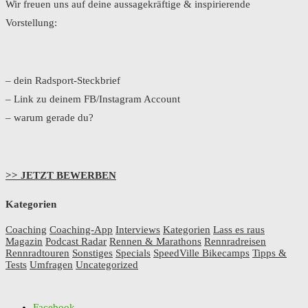
Wir freuen uns auf deine aussagekräftige & inspirierende
Vorstellung:
– dein Radsport-Steckbrief
– Link zu deinem FB/Instagram Account
– warum gerade du?
>> JETZT BEWERBEN
Kategorien
Coaching
Coaching-App
Interviews
Kategorien
Lass es raus
Magazin
Podcast Radar
Rennen & Marathons
Rennradreisen
Rennradtouren
Sonstiges
Specials
SpeedVille Bikecamps
Tipps &
Tests
Umfragen
Uncategorized
Facebook