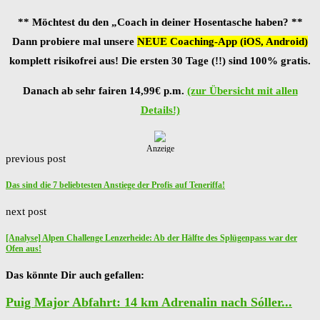
** Möchtest du den „Coach in deiner Hosentasche haben? **
Dann probiere mal unsere
NEUE Coaching-App (iOS, Android)
komplett risikofrei aus! Die ersten 30 Tage (!!) sind 100% gratis.
Danach ab sehr fairen 14,99€ p.m.
(zur Übersicht mit allen
Details!)
Anzeige
previous post
Das sind die 7 beliebtesten Anstiege der Profis auf Teneriffa!
next post
[Analyse] Alpen Challenge Lenzerheide: Ab der Hälfte des Splügenpass war der
Ofen aus!
Das könnte Dir auch gefallen:
Puig Major Abfahrt: 14 km Adrenalin nach Sóller...