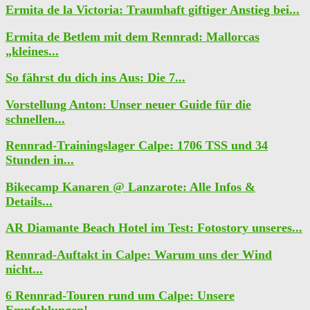
Ermita de la Victoria: Traumhaft giftiger Anstieg bei...
Ermita de Betlem mit dem Rennrad: Mallorcas
„kleines...
So fährst du dich ins Aus: Die 7...
Vorstellung Anton: Unser neuer Guide für die
schnellen...
Rennrad-Trainingslager Calpe: 1706 TSS und 34
Stunden in...
Bikecamp Kanaren @ Lanzarote: Alle Infos &
Details...
AR Diamante Beach Hotel im Test: Fotostory unseres...
Rennrad-Auftakt in Calpe: Warum uns der Wind
nicht...
6 Rennrad-Touren rund um Calpe: Unsere