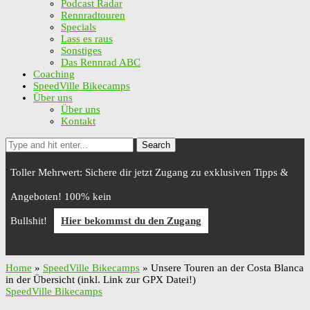
Podcast Radar
Rennradtouren
Specials
Lass es raus
Sonstiges
Das Rennrad ABC
Coaching
SpeedVille Bikecamps
Über uns
Über uns
Kontakt
Search
Toller Mehrwert: Sichere dir jetzt Zugang zu exklusiven Tipps &
Angeboten! 100% kein
Bullshit!
Hier bekommst du den Zugang
Home
»
SpeedVille Bikecamps
»
Unsere Touren an der Costa Blanca
in der Übersicht (inkl. Link zur GPX Datei!)
SpeedVille Bikecamps