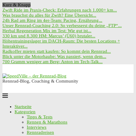
Kurz & Knapp
Zwift Ride im Praxis-Check: Erfahrungen nach 1.000+ km...
Was brauchst du alles für Zwift? Eine Übersicht...
24h Rad am Ring im 4er-Team: Pacing, Ernährung...
Unser Rennrad-Coaching 2.0: So verbesserst du deine „FTP“...
Herbal Regeneration Mix im Test: Wie gut ist...
330 km und 8.300 HM: Marcus’ (Ü60) brutaler...
Höhentrainingslager im DACH-Raum: Die besten Locations +
Interaktiver...
Radkoffer mieten statt kaufen: So kommt dein Rennrad...
Blick unter die Motorhaube: Was passiert, wenn dem...
700 Gramm weniger am Berg: Anton im Tech-Talk...
Rennrad-Blog, Coaching & Community
Startseite
Kategorien
Tipps & Tests
Rennen & Marathons
Interviews
Rennradreisen