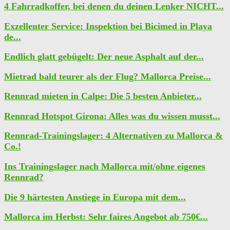
4 Fahrradkoffer, bei denen du deinen Lenker NICHT...
Exzellenter Service: Inspektion bei Bicimed in Playa
de...
Endlich glatt gebügelt: Der neue Asphalt auf der...
Mietrad bald teurer als der Flug? Mallorca Preise...
Rennrad mieten in Calpe: Die 5 besten Anbieter...
Rennrad Hotspot Girona: Alles was du wissen musst...
Rennrad-Trainingslager: 4 Alternativen zu Mallorca &
Co.!
Ins Trainingslager nach Mallorca mit/ohne eigenes
Rennrad?
Die 9 härtesten Anstiege in Europa mit dem...
Mallorca im Herbst: Sehr faires Angebot ab 750€...