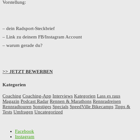
Vorstellung:
– dein Radsport-Steckbrief
– Link zu deinem FB/Instagram Account
– warum gerade du?
>> JETZT BEWERBEN
Kategorien
Coaching
Coaching-App
Interviews
Kategorien
Lass es raus
Magazin
Podcast Radar
Rennen & Marathons
Rennradreisen
Rennradtouren
Sonstiges
Specials
SpeedVille Bikecamps
Tipps &
Tests
Umfragen
Uncategorized
Facebook
Instagram