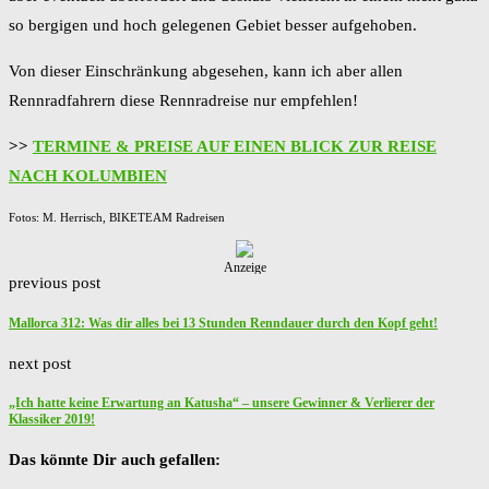
so bergigen und hoch gelegenen Gebiet besser aufgehoben.
Von dieser Einschränkung abgesehen, kann ich aber allen
Rennradfahrern diese Rennradreise nur empfehlen!
>>
TERMINE & PREISE AUF EINEN BLICK ZUR REISE
NACH KOLUMBIEN
Fotos: M. Herrisch, BIKETEAM Radreisen
Anzeige
previous post
Mallorca 312: Was dir alles bei 13 Stunden Renndauer durch den Kopf geht!
next post
„Ich hatte keine Erwartung an Katusha“ – unsere Gewinner & Verlierer der
Klassiker 2019!
Das könnte Dir auch gefallen: