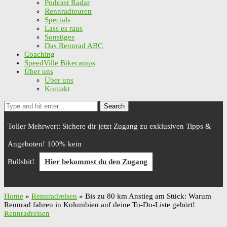
Podcast Radar
Rennradtouren
Specials
Lass es raus
Sonstiges
Das Rennrad ABC
Coaching
SpeedVille Bikecamps
Über uns
Über uns
Kontakt
Search
Toller Mehrwert: Sichere dir jetzt Zugang zu exklusiven Tipps &
Angeboten! 100% kein
Bullshit!
Hier bekommst du den Zugang
Home
»
Rennradreisen
»
Bis zu 80 km Anstieg am Stück: Warum
Rennrad fahren in Kolumbien auf deine To-Do-Liste gehört!
Rennradreisen