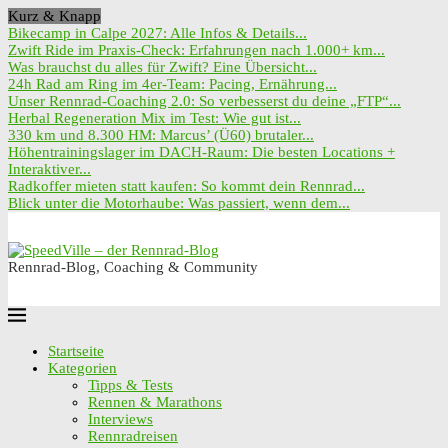
Kurz & Knapp
Bikecamp in Calpe 2027: Alle Infos & Details...
Zwift Ride im Praxis-Check: Erfahrungen nach 1.000+ km...
Was brauchst du alles für Zwift? Eine Übersicht...
24h Rad am Ring im 4er-Team: Pacing, Ernährung...
Unser Rennrad-Coaching 2.0: So verbesserst du deine „FTP“...
Herbal Regeneration Mix im Test: Wie gut ist...
330 km und 8.300 HM: Marcus’ (Ü60) brutaler...
Höhentrainingslager im DACH-Raum: Die besten Locations +
Interaktiver...
Radkoffer mieten statt kaufen: So kommt dein Rennrad...
Blick unter die Motorhaube: Was passiert, wenn dem...
Rennrad-Blog, Coaching & Community
Startseite
Kategorien
Tipps & Tests
Rennen & Marathons
Interviews
Rennradreisen