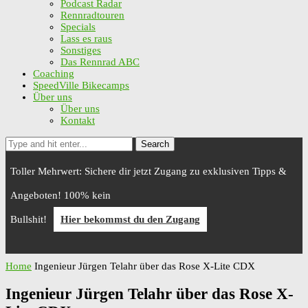
Podcast Radar
Rennradtouren
Specials
Lass es raus
Sonstiges
Das Rennrad ABC
Coaching
SpeedVille Bikecamps
Über uns
Über uns
Kontakt
Search
Toller Mehrwert: Sichere dir jetzt Zugang zu exklusiven Tipps &
Angeboten! 100% kein
Bullshit!
Hier bekommst du den Zugang
Home
Ingenieur Jürgen Telahr über das Rose X-Lite CDX
Ingenieur Jürgen Telahr über das Rose X-