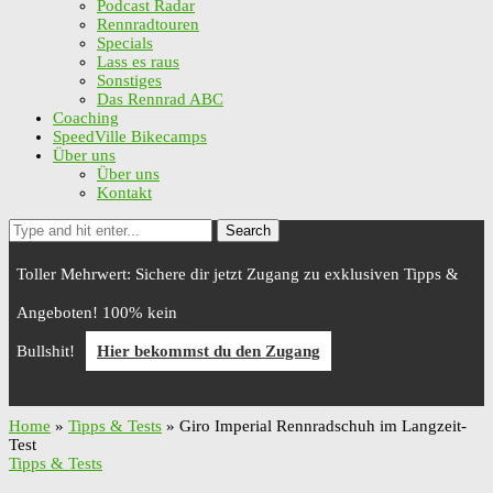
Podcast Radar
Rennradtouren
Specials
Lass es raus
Sonstiges
Das Rennrad ABC
Coaching
SpeedVille Bikecamps
Über uns
Über uns
Kontakt
Search
Toller Mehrwert: Sichere dir jetzt Zugang zu exklusiven Tipps &
Angeboten! 100% kein
Bullshit!
Hier bekommst du den Zugang
Home
»
Tipps & Tests
»
Giro Imperial Rennradschuh im Langzeit-
Test
Tipps & Tests