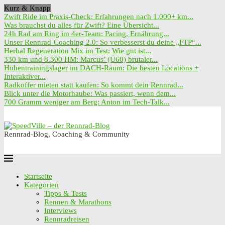
Kurz & Knapp
Zwift Ride im Praxis-Check: Erfahrungen nach 1.000+ km...
Was brauchst du alles für Zwift? Eine Übersicht...
24h Rad am Ring im 4er-Team: Pacing, Ernährung...
Unser Rennrad-Coaching 2.0: So verbesserst du deine „FTP“...
Herbal Regeneration Mix im Test: Wie gut ist...
330 km und 8.300 HM: Marcus’ (Ü60) brutaler...
Höhentrainingslager im DACH-Raum: Die besten Locations +
Interaktiver...
Radkoffer mieten statt kaufen: So kommt dein Rennrad...
Blick unter die Motorhaube: Was passiert, wenn dem...
700 Gramm weniger am Berg: Anton im Tech-Talk...
Rennrad-Blog, Coaching & Community
Startseite
Kategorien
Tipps & Tests
Rennen & Marathons
Interviews
Rennradreisen