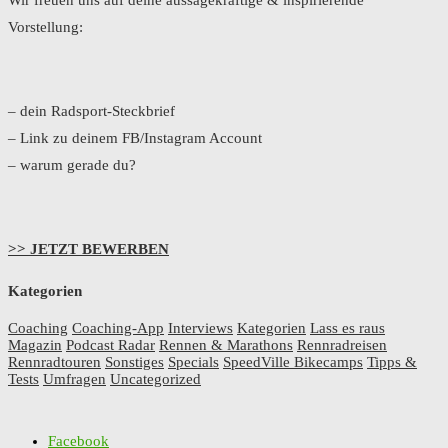
Wir freuen uns auf deine aussagekräftige & inspirierende
Vorstellung:
– dein Radsport-Steckbrief
– Link zu deinem FB/Instagram Account
– warum gerade du?
>> JETZT BEWERBEN
Kategorien
Coaching
Coaching-App
Interviews
Kategorien
Lass es raus
Magazin
Podcast Radar
Rennen & Marathons
Rennradreisen
Rennradtouren
Sonstiges
Specials
SpeedVille Bikecamps
Tipps &
Tests
Umfragen
Uncategorized
Facebook