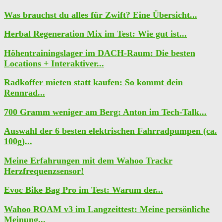
Was brauchst du alles für Zwift? Eine Übersicht...
Herbal Regeneration Mix im Test: Wie gut ist...
Höhentrainingslager im DACH-Raum: Die besten
Locations + Interaktiver...
Radkoffer mieten statt kaufen: So kommt dein
Rennrad...
700 Gramm weniger am Berg: Anton im Tech-Talk...
Auswahl der 6 besten elektrischen Fahrradpumpen (ca.
100g)...
Meine Erfahrungen mit dem Wahoo Trackr
Herzfrequenzsensor!
Evoc Bike Bag Pro im Test: Warum der...
Wahoo ROAM v3 im Langzeittest: Meine persönliche
Meinung...