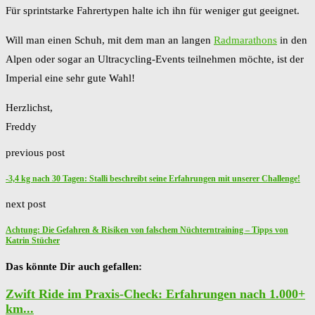
Für sprintstarke Fahrertypen halte ich ihn für weniger gut geeignet.
Will man einen Schuh, mit dem man an langen
Radmarathons
in den
Alpen oder sogar an Ultracycling-Events teilnehmen möchte, ist der
Imperial eine sehr gute Wahl!
Herzlichst,
Freddy
previous post
-3,4 kg nach 30 Tagen: Stalli beschreibt seine Erfahrungen mit unserer Challenge!
next post
Achtung: Die Gefahren & Risiken von falschem Nüchterntraining – Tipps von
Katrin Stücher
Das könnte Dir auch gefallen:
Zwift Ride im Praxis-Check: Erfahrungen nach 1.000+
km...