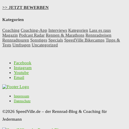
>> JETZT BEWERBEN
Kategorien
Coaching
Coaching-App
Interviews
Kategorien
Lass es raus
Magazin
Podcast Radar
Rennen & Marathons
Rennradreisen
Rennradtouren
Sonstiges
Specials
SpeedVille Bikecamps
Tipps &
Tests
Umfragen
Uncategorized
Facebook
Instagram
Youtube
Email
Impressum
Datenschutz
©2026 SpeedVille.de – der Rennrad-Blog & Coaching für
Jedermann