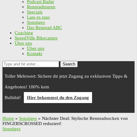
Podcast Radar
Rennradtouren
Specials
Lass es raus
Sonstiges
Das Rennrad ABC
Coaching
SpeedVille Bikecamps
Über uns
Über uns
Kontakt
Search
Toller Mehrwert: Sichere dir jetzt Zugang zu exklusiven Tipps &
Angeboten! 100% kein
Bullshit!
Hier bekommst du den Zugang
Home
»
Sonstiges
»
Nächster Deal: Stylische Rennradsocken von
FINGERSCROSSED reduziert!
Sonstiges