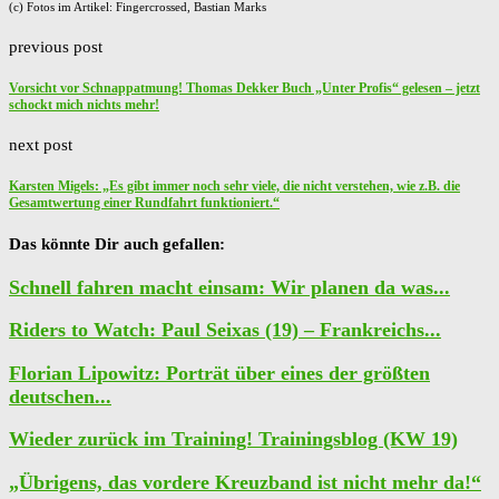
(c) Fotos im Artikel: Fingercrossed, Bastian Marks
previous post
Vorsicht vor Schnappatmung! Thomas Dekker Buch „Unter Profis“ gelesen – jetzt
schockt mich nichts mehr!
next post
Karsten Migels: „Es gibt immer noch sehr viele, die nicht verstehen, wie z.B. die
Gesamtwertung einer Rundfahrt funktioniert.“
Das könnte Dir auch gefallen:
Schnell fahren macht einsam: Wir planen da was...
Riders to Watch: Paul Seixas (19) – Frankreichs...
Florian Lipowitz: Porträt über eines der größten
deutschen...
Wieder zurück im Training! Trainingsblog (KW 19)
„Übrigens, das vordere Kreuzband ist nicht mehr da!“