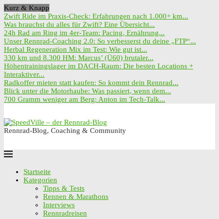
Kurz & Knapp
Zwift Ride im Praxis-Check: Erfahrungen nach 1.000+ km...
Was brauchst du alles für Zwift? Eine Übersicht...
24h Rad am Ring im 4er-Team: Pacing, Ernährung...
Unser Rennrad-Coaching 2.0: So verbesserst du deine „FTP“...
Herbal Regeneration Mix im Test: Wie gut ist...
330 km und 8.300 HM: Marcus’ (Ü60) brutaler...
Höhentrainingslager im DACH-Raum: Die besten Locations +
Interaktiver...
Radkoffer mieten statt kaufen: So kommt dein Rennrad...
Blick unter die Motorhaube: Was passiert, wenn dem...
700 Gramm weniger am Berg: Anton im Tech-Talk...
Rennrad-Blog, Coaching & Community
Startseite
Kategorien
Tipps & Tests
Rennen & Marathons
Interviews
Rennradreisen