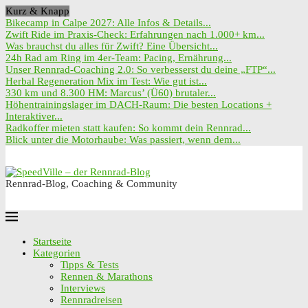
Kurz & Knapp
Bikecamp in Calpe 2027: Alle Infos & Details...
Zwift Ride im Praxis-Check: Erfahrungen nach 1.000+ km...
Was brauchst du alles für Zwift? Eine Übersicht...
24h Rad am Ring im 4er-Team: Pacing, Ernährung...
Unser Rennrad-Coaching 2.0: So verbesserst du deine „FTP“...
Herbal Regeneration Mix im Test: Wie gut ist...
330 km und 8.300 HM: Marcus’ (Ü60) brutaler...
Höhentrainingslager im DACH-Raum: Die besten Locations +
Interaktiver...
Radkoffer mieten statt kaufen: So kommt dein Rennrad...
Blick unter die Motorhaube: Was passiert, wenn dem...
Rennrad-Blog, Coaching & Community
Startseite
Kategorien
Tipps & Tests
Rennen & Marathons
Interviews
Rennradreisen