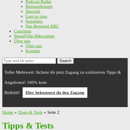
Podcast Radar
Rennradtouren
Specials
Lass es raus
Sonstiges
Das Rennrad ABC
Coaching
SpeedVille Bikecamps
Über uns
Über uns
Kontakt
Search
Toller Mehrwert: Sichere dir jetzt Zugang zu exklusiven Tipps &
Angeboten! 100% kein
Bullshit!
Hier bekommst du den Zugang
Home
»
Tipps & Tests
»
Seite 2
Tipps & Tests