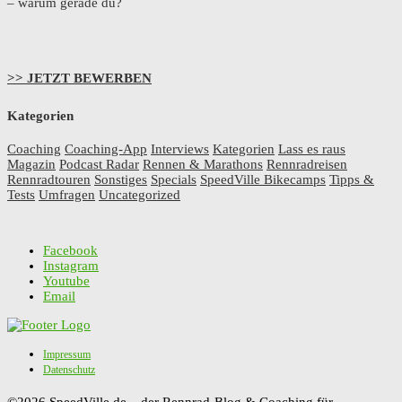
– warum gerade du?
>> JETZT BEWERBEN
Kategorien
Coaching
Coaching-App
Interviews
Kategorien
Lass es raus
Magazin
Podcast Radar
Rennen & Marathons
Rennradreisen
Rennradtouren
Sonstiges
Specials
SpeedVille Bikecamps
Tipps &
Tests
Umfragen
Uncategorized
Facebook
Instagram
Youtube
Email
Impressum
Datenschutz