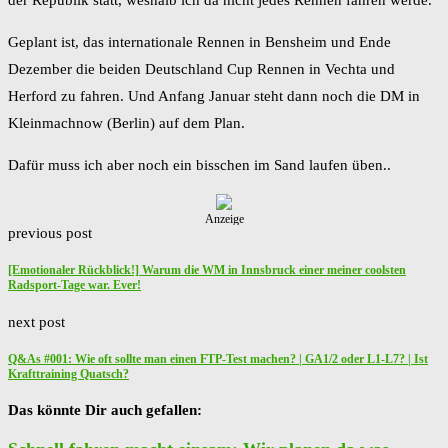
der Republik statt, weshalb ich da nicht jedes Rennen fahren werde.
Geplant ist, das internationale Rennen in Bensheim und Ende
Dezember die beiden Deutschland Cup Rennen in Vechta und
Herford zu fahren. Und Anfang Januar steht dann noch die DM in
Kleinmachnow (Berlin) auf dem Plan.
Dafür muss ich aber noch ein bisschen im Sand laufen üben..
Anzeige
previous post
[Emotionaler Rückblick!] Warum die WM in Innsbruck einer meiner coolsten
Radsport-Tage war. Ever!
next post
Q&As #001: Wie oft sollte man einen FTP-Test machen? | GA1/2 oder L1-L7? | Ist
Krafttraining Quatsch?
Das könnte Dir auch gefallen: