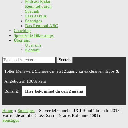
Podcast Radar
Rennradtouren
Specials
Lass es raus
Sonstiges
Das Rennrad ABC
Coaching
SpeedVille Bikecamps
Über uns
Über uns
Kontakt
Search
Toller Mehrwert: Sichere dir jetzt Zugang zu exklusiven Tipps &
Angeboten! 100% kein
Bullshit!
Hier bekommst du den Zugang
Home
»
Sonstiges
»
So verliefen meine UCI-Rundfahrten in 2018 |
Vorfreude auf die Cross-Saison (Caros Kolumne #001)
Sonstiges