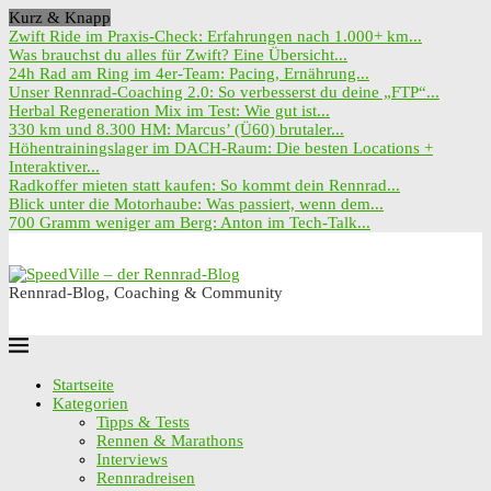
Kurz & Knapp
Zwift Ride im Praxis-Check: Erfahrungen nach 1.000+ km...
Was brauchst du alles für Zwift? Eine Übersicht...
24h Rad am Ring im 4er-Team: Pacing, Ernährung...
Unser Rennrad-Coaching 2.0: So verbesserst du deine „FTP“...
Herbal Regeneration Mix im Test: Wie gut ist...
330 km und 8.300 HM: Marcus’ (Ü60) brutaler...
Höhentrainingslager im DACH-Raum: Die besten Locations +
Interaktiver...
Radkoffer mieten statt kaufen: So kommt dein Rennrad...
Blick unter die Motorhaube: Was passiert, wenn dem...
700 Gramm weniger am Berg: Anton im Tech-Talk...
Rennrad-Blog, Coaching & Community
Startseite
Kategorien
Tipps & Tests
Rennen & Marathons
Interviews
Rennradreisen