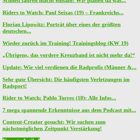
Schnell fahren macht einsam: Wir planen da was...
Riders to Watch: Paul Seixas (19) – Frankreichs...
Florian Lipowitz: Porträt über eines der größten
deutschen...
Wieder zurück im Training! Trainingsblog (KW 19)
„Übrigens, das vordere Kreuzband ist nicht mehr da!“
Update: Wie viel verdienen die Radprofis (Männer &...
Sehr gute Übersicht: Die häufigsten Verletzungen im
Radsport!
Rider to Watch: Pablo Torres (18): Alle Infos...
7 mega spannende Erkenntnisse aus dem Podcast mit...
Content-Creator gesucht: Wir suchen zum
nächstmöglichen Zeitpunkt Verstärkung!