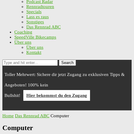
Podcast Radar
Rennradtouren
Specials
Lass es raus
Sonstiges
Das Rennrad ABC
Coaching
SpeedVille Bikecamps
Über uns
Über uns
Kontakt
Search
Toller Mehrwert: Sichere dir jetzt Zugang zu exklusiven Tipps &
Angeboten! 100% kein
Bullshit!
Hier bekommst du den Zugang
Home
Das Rennrad ABC
Computer
Computer