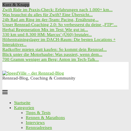
Kurz & Knapp
Zwift Ride im Praxis-Check: Erfahrungen nach 1.000+ km...
Was brauchst du alles für Zwift? Eine Übersicht...
24h Rad am Ring im 4er-Team: Pacing, Ernährung...
Unser Rennrad-Coaching 2.0: So verbesserst du deine „FTP“...
Herbal Regeneration Mix im Test: Wie gut ist...
330 km und 8.300 HM: Marcus’ (Ü60) brutaler...
Höhentrainingslager im DACH-Raum: Die besten Locations +
Interaktiver...
Radkoffer mieten statt kaufen: So kommt dein Rennrad...
Blick unter die Motorhaube: Was passiert, wenn dem...
700 Gramm weniger am Berg: Anton im Tech-Talk...
Rennrad-Blog, Coaching & Community
Startseite
Kategorien
Tipps & Tests
Rennen & Marathons
Interviews
Rennradreisen