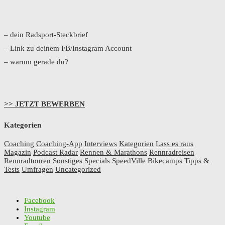
– dein Radsport-Steckbrief
– Link zu deinem FB/Instagram Account
– warum gerade du?
>> JETZT BEWERBEN
Kategorien
Coaching
Coaching-App
Interviews
Kategorien
Lass es raus
Magazin
Podcast Radar
Rennen & Marathons
Rennradreisen
Rennradtouren
Sonstiges
Specials
SpeedVille Bikecamps
Tipps &
Tests
Umfragen
Uncategorized
Facebook
Instagram
Youtube