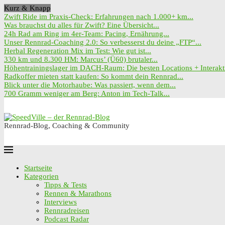
Kurz & Knapp
Zwift Ride im Praxis-Check: Erfahrungen nach 1.000+ km...
Was brauchst du alles für Zwift? Eine Übersicht...
24h Rad am Ring im 4er-Team: Pacing, Ernährung...
Unser Rennrad-Coaching 2.0: So verbesserst du deine „FTP“...
Herbal Regeneration Mix im Test: Wie gut ist...
330 km und 8.300 HM: Marcus’ (Ü60) brutaler...
Höhentrainingslager im DACH-Raum: Die besten Locations + Interakti
Radkoffer mieten statt kaufen: So kommt dein Rennrad...
Blick unter die Motorhaube: Was passiert, wenn dem...
700 Gramm weniger am Berg: Anton im Tech-Talk...
Rennrad-Blog, Coaching & Community
Startseite
Kategorien
Tipps & Tests
Rennen & Marathons
Interviews
Rennradreisen
Podcast Radar