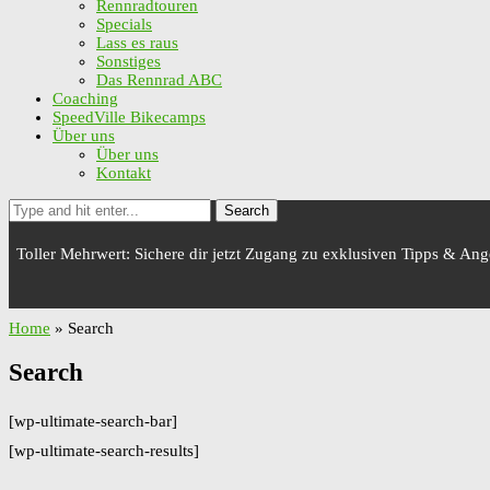
Rennradtouren
Specials
Lass es raus
Sonstiges
Das Rennrad ABC
Coaching
SpeedVille Bikecamps
Über uns
Über uns
Kontakt
Search
Toller Mehrwert: Sichere dir jetzt Zugang zu exklusiven Tipps & An
Home
»
Search
Search
[wp-ultimate-search-bar]
[wp-ultimate-search-results]