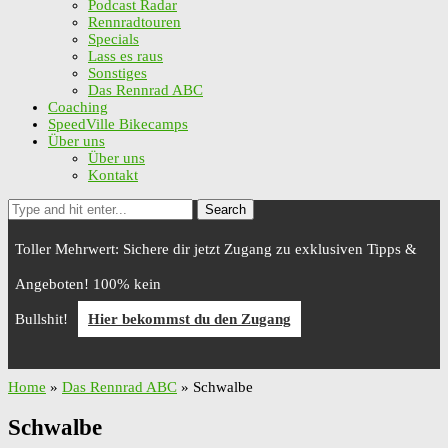
Podcast Radar
Rennradtouren
Specials
Lass es raus
Sonstiges
Das Rennrad ABC
Coaching
SpeedVille Bikecamps
Über uns
Über uns
Kontakt
Search
Toller Mehrwert: Sichere dir jetzt Zugang zu exklusiven Tipps &
Angeboten! 100% kein
Bullshit!
Hier bekommst du den Zugang
Home
»
Das Rennrad ABC
»
Schwalbe
Schwalbe