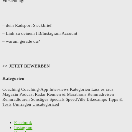
Vorstellung:
– dein Radsport-Steckbrief
– Link zu deinem FB/Instagram Account
– warum gerade du?
>> JETZT BEWERBEN
Kategorien
Coaching
Coaching-App
Interviews
Kategorien
Lass es raus
Magazin
Podcast Radar
Rennen & Marathons
Rennradreisen
Rennradtouren
Sonstiges
Specials
SpeedVille Bikecamps
Tipps &
Tests
Umfragen
Uncategorized
Facebook
Instagram