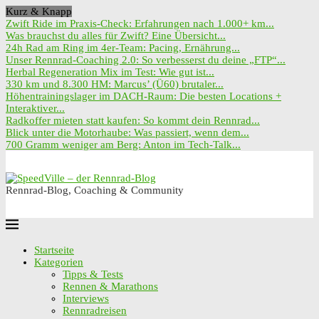
Kurz & Knapp
Zwift Ride im Praxis-Check: Erfahrungen nach 1.000+ km...
Was brauchst du alles für Zwift? Eine Übersicht...
24h Rad am Ring im 4er-Team: Pacing, Ernährung...
Unser Rennrad-Coaching 2.0: So verbesserst du deine „FTP“...
Herbal Regeneration Mix im Test: Wie gut ist...
330 km und 8.300 HM: Marcus’ (Ü60) brutaler...
Höhentrainingslager im DACH-Raum: Die besten Locations +
Interaktiver...
Radkoffer mieten statt kaufen: So kommt dein Rennrad...
Blick unter die Motorhaube: Was passiert, wenn dem...
700 Gramm weniger am Berg: Anton im Tech-Talk...
Rennrad-Blog, Coaching & Community
Startseite
Kategorien
Tipps & Tests
Rennen & Marathons
Interviews
Rennradreisen