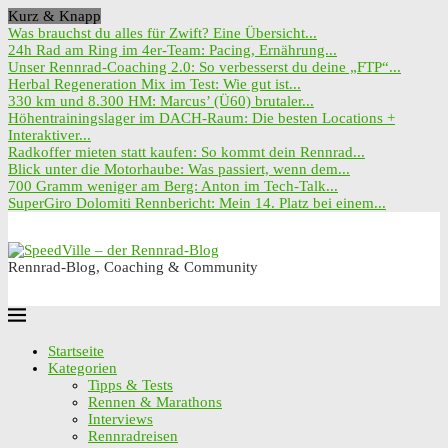
Kurz & Knapp
Was brauchst du alles für Zwift? Eine Übersicht...
24h Rad am Ring im 4er-Team: Pacing, Ernährung...
Unser Rennrad-Coaching 2.0: So verbesserst du deine „FTP“...
Herbal Regeneration Mix im Test: Wie gut ist...
330 km und 8.300 HM: Marcus’ (Ü60) brutaler...
Höhentrainingslager im DACH-Raum: Die besten Locations +
Interaktiver...
Radkoffer mieten statt kaufen: So kommt dein Rennrad...
Blick unter die Motorhaube: Was passiert, wenn dem...
700 Gramm weniger am Berg: Anton im Tech-Talk...
SuperGiro Dolomiti Rennbericht: Mein 14. Platz bei einem...
Rennrad-Blog, Coaching & Community
Startseite
Kategorien
Tipps & Tests
Rennen & Marathons
Interviews
Rennradreisen