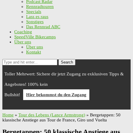
Podcast Radar
Rennradtouren
Specials
Lass es raus
Sonstiges
Das Rennrad ABC
Coaching
SpeedVille Bikecamps
Über uns
Über uns
Kontakt
Search
Toller Mehrwert: Sichere dir jetzt Zugang zu exklusiven Tipps &
Angeboten! 100% kein
Bullshit!
Hier bekommst du den Zugang
Home
»
Tour des Lebens (Lance Armstrong)
»
Bergetappen: 50
klassische Anstiege aus Tour de France, Giro und Vuelta
Bergetappen: 50 klassische Anstiege aus