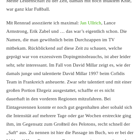
Meine Leidenschaft zu der Zeit, damals mit noch intaktem Knie,
war ganz klar Fußball.
Mit Rennrad assoziierte ich maximal:
Jan Ullrich
, Lance
Armstrong, Erik Zabel und … das war’s eigentlich schon. Die
Namen, die man gewöhnlich beim Durchzappen im TV
mitbekam. Rückblickend auf diese Zeit zu schauen, welche
geprägt war von exzessivem Dopingmissbrauchs, ist aber leider
sehr, sehr interessant. Im Fall von David Millar zeigt es, wie der
damals junge und talentierte David Millar 1997 beim Cofidis
Team in Frankreich anheuerte. Zwar sehr talentiert und mit einer
großen Portion Ehrgeiz ausgestattet, schaffte er es nicht
dauerhaft in den vorderen Regionen mitzufahren. Bei
Eintagesrennen konnte er noch gut gegenhalten aber sobald sich
die Intensität auf mehrere Tage oder gar Wochen erstreckte ging
ihm, im Gegensatz zum Großteil des Pelotons, recht schnell der
„Saft“ aus. Zu nennen ist hier die Passage im Buch, wo er bei der