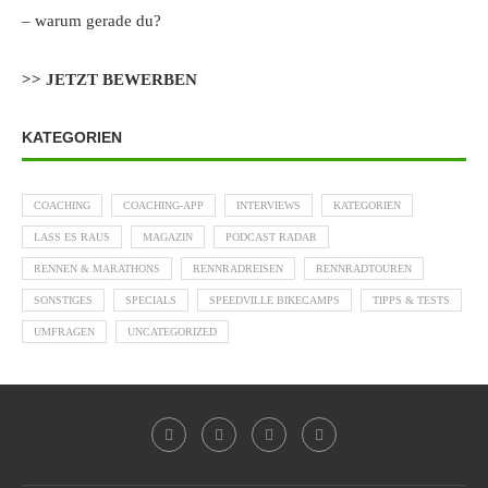
– warum gerade du?
>> JETZT BEWERBEN
KATEGORIEN
COACHING
COACHING-APP
INTERVIEWS
KATEGORIEN
LASS ES RAUS
MAGAZIN
PODCAST RADAR
RENNEN & MARATHONS
RENNRADREISEN
RENNRADTOUREN
SONSTIGES
SPECIALS
SPEEDVILLE BIKECAMPS
TIPPS & TESTS
UMFRAGEN
UNCATEGORIZED